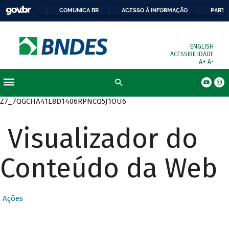
COMUNICA BR
ACESSO À INFORMAÇÃO
PARTI
ENGLISH
ACESSIBILIDADE
A+
A-
Busca
Z7_7QGCHA41L8D1406RPNCQ5J1OU6
Visualizador do
Conteúdo da Web
Ações