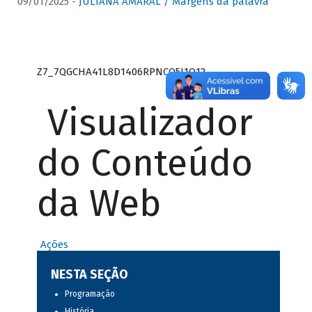
09/01/2025 -
JULIANA AMARAL / Margens da palavra
Z7_7QGCHA41L8D1406RPNCQ5J1O12
Visualizador
do Conteúdo
da Web
Ações
NESTA SEÇÃO
Programação
História