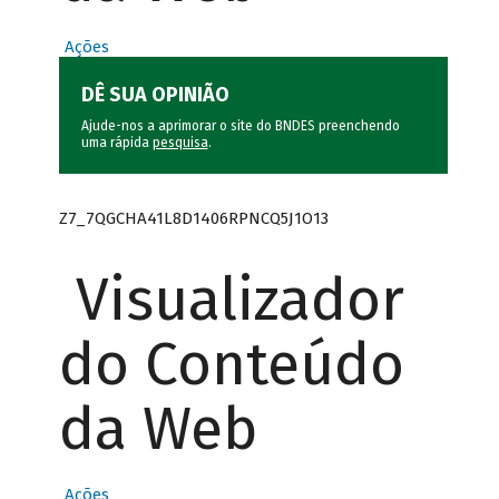
Ações
DÊ SUA OPINIÃO
Ajude-nos a aprimorar o site do BNDES preenchendo
uma rápida
pesquisa
.
Z7_7QGCHA41L8D1406RPNCQ5J1O13
Visualizador
do Conteúdo
da Web
Ações