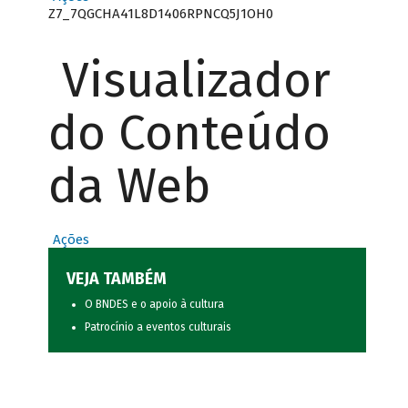
Z7_7QGCHA41L8D1406RPNCQ5J1OH0
Visualizador
do Conteúdo
da Web
Ações
VEJA TAMBÉM
O BNDES e o apoio à cultura
Patrocínio a eventos culturais