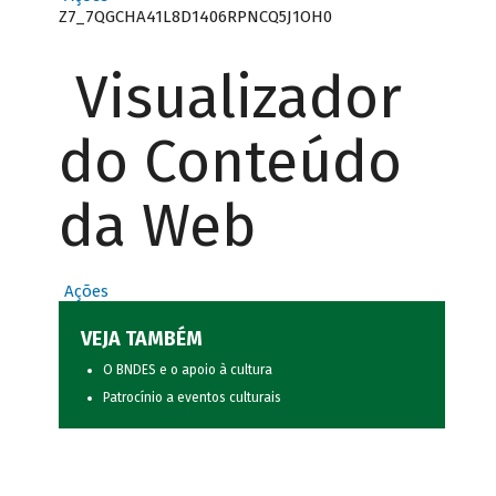
Z7_7QGCHA41L8D1406RPNCQ5J1OH0
Visualizador
do Conteúdo
da Web
Ações
VEJA TAMBÉM
O BNDES e o apoio à cultura
Patrocínio a eventos culturais