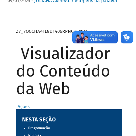
09/01/2025 -
JULIANA AMARAL / Margens da palavra
Z7_7QGCHA41L8D1406RPNCQ5J1O12
Visualizador
do Conteúdo
da Web
Ações
NESTA SEÇÃO
Programação
História