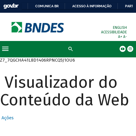
COMUNICA BR
ACESSO À INFORMAÇÃO
PARTI
ENGLISH
ACESSIBILIDADE
A+
A-
Busca
Z7_7QGCHA41L8D1406RPNCQ5J1OU6
Visualizador do
Conteúdo da Web
Ações