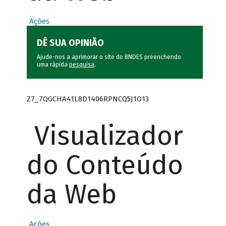
Ações
DÊ SUA OPINIÃO
Ajude-nos a aprimorar o site do BNDES preenchendo
uma rápida
pesquisa
.
Z7_7QGCHA41L8D1406RPNCQ5J1O13
Visualizador
do Conteúdo
da Web
Ações