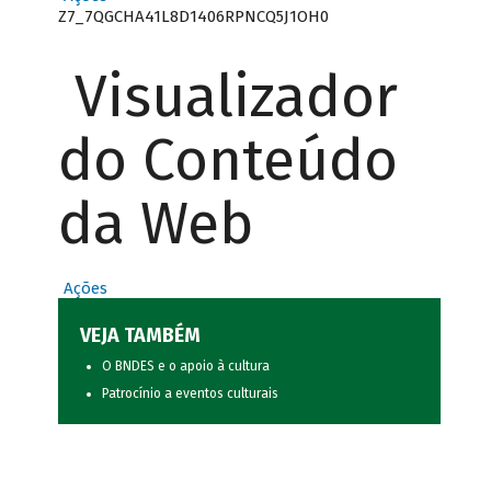
Z7_7QGCHA41L8D1406RPNCQ5J1OH0
Visualizador
do Conteúdo
da Web
Ações
VEJA TAMBÉM
O BNDES e o apoio à cultura
Patrocínio a eventos culturais