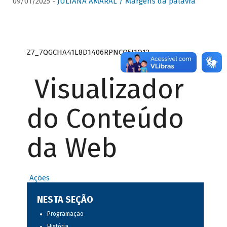
09/01/2025 -
JULIANA AMARAL / Margens da palavra
Z7_7QGCHA41L8D1406RPNCQ5J1O12
Visualizador
do Conteúdo
da Web
Ações
NESTA SEÇÃO
Programação
História