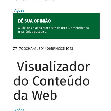
Ações
DÊ SUA OPINIÃO
Ajude-nos a aprimorar o site do BNDES preenchendo
uma rápida
pesquisa
.
Z7_7QGCHA41L8D1406RPNCQ5J1O13
Visualizador
do Conteúdo
da Web
Ações