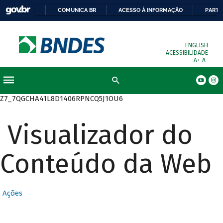
COMUNICA BR
ACESSO À INFORMAÇÃO
PARTI
ENGLISH
ACESSIBILIDADE
A+
A-
Busca
Z7_7QGCHA41L8D1406RPNCQ5J1OU6
Visualizador do
Conteúdo da Web
Ações