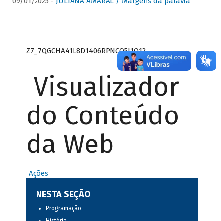
09/01/2025 -
JULIANA AMARAL / Margens da palavra
Z7_7QGCHA41L8D1406RPNCQ5J1O12
Visualizador
do Conteúdo
da Web
Ações
NESTA SEÇÃO
Programação
História