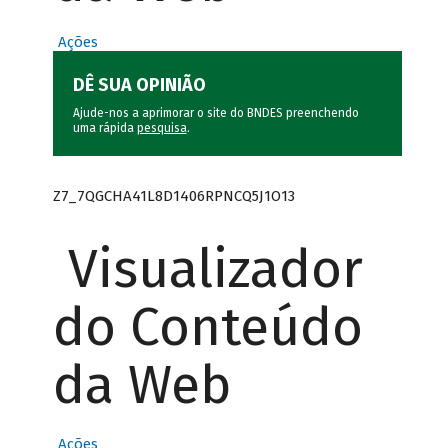
Ações
DÊ SUA OPINIÃO
Ajude-nos a aprimorar o site do BNDES preenchendo
uma rápida
pesquisa
.
Z7_7QGCHA41L8D1406RPNCQ5J1O13
Visualizador
do Conteúdo
da Web
Ações