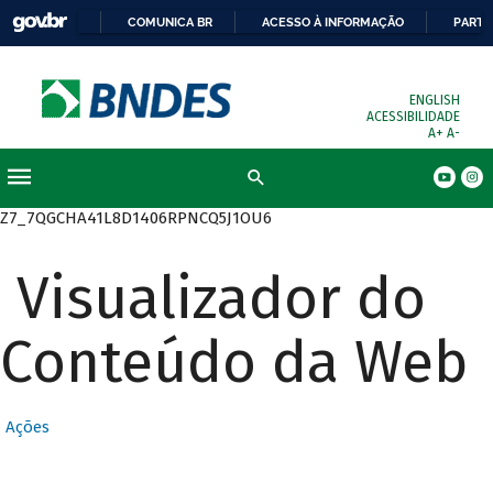
COMUNICA BR
ACESSO À INFORMAÇÃO
PARTI
ENGLISH
ACESSIBILIDADE
A+
A-
Busca
Z7_7QGCHA41L8D1406RPNCQ5J1OU6
Visualizador do
Conteúdo da Web
Ações