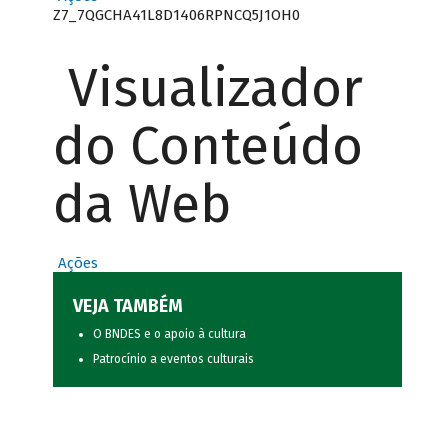
Z7_7QGCHA41L8D1406RPNCQ5J1OH0
Visualizador
do Conteúdo
da Web
Ações
VEJA TAMBÉM
O BNDES e o apoio à cultura
Patrocínio a eventos culturais