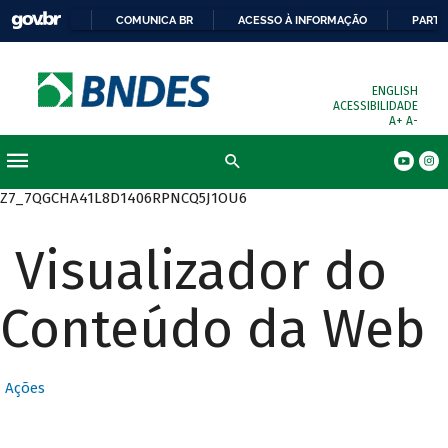
COMUNICA BR
ACESSO À INFORMAÇÃO
PARTI
ENGLISH
ACESSIBILIDADE
A+
A-
Busca
Z7_7QGCHA41L8D1406RPNCQ5J1OU6
Visualizador do
Conteúdo da Web
Ações