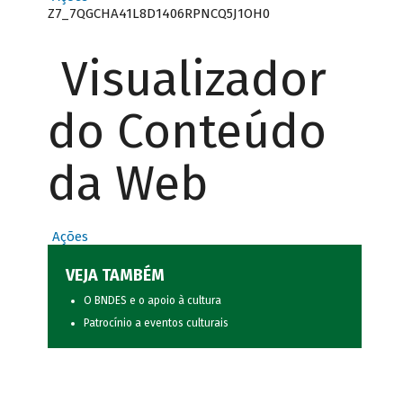
Z7_7QGCHA41L8D1406RPNCQ5J1OH0
Visualizador
do Conteúdo
da Web
Ações
VEJA TAMBÉM
O BNDES e o apoio à cultura
Patrocínio a eventos culturais