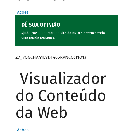
Ações
DÊ SUA OPINIÃO
Ajude-nos a aprimorar o site do BNDES preenchendo
uma rápida
pesquisa
.
Z7_7QGCHA41L8D1406RPNCQ5J1O13
Visualizador
do Conteúdo
da Web
Ações