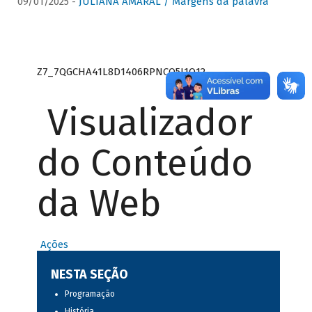
09/01/2025 -
JULIANA AMARAL / Margens da palavra
Z7_7QGCHA41L8D1406RPNCQ5J1O12
Visualizador
do Conteúdo
da Web
Ações
NESTA SEÇÃO
Programação
História