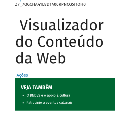
Z7_7QGCHA41L8D1406RPNCQ5J1OH0
Visualizador
do Conteúdo
da Web
Ações
VEJA TAMBÉM
O BNDES e o apoio à cultura
Patrocínio a eventos culturais