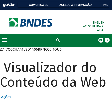
COMUNICA BR
ACESSO À INFORMAÇÃO
PARTI
ENGLISH
ACESSIBILIDADE
A+
A-
Busca
Z7_7QGCHA41L8D1406RPNCQ5J1OU6
Visualizador do
Conteúdo da Web
Ações