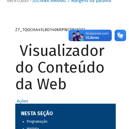
09/01/2025 -
JULIANA AMARAL / Margens da palavra
Z7_7QGCHA41L8D1406RPNCQ5J1O12
Visualizador
do Conteúdo
da Web
Ações
NESTA SEÇÃO
Programação
História