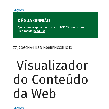
Ações
DÊ SUA OPINIÃO
Ajude-nos a aprimorar o site do BNDES preenchendo
uma rápida
pesquisa
.
Z7_7QGCHA41L8D1406RPNCQ5J1O13
Visualizador
do Conteúdo
da Web
Ações