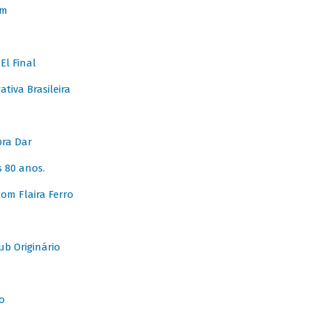
em
l Final
tiva Brasileira
pra Dar
 80 anos.
om Flaira Ferro
b Originário
o