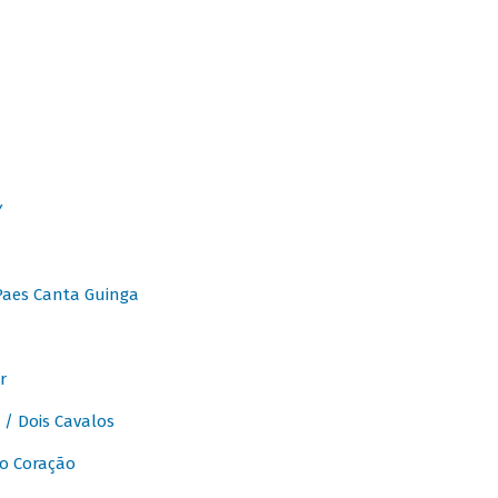
Y
Paes Canta Guinga
r
/ Dois Cavalos
o Coração