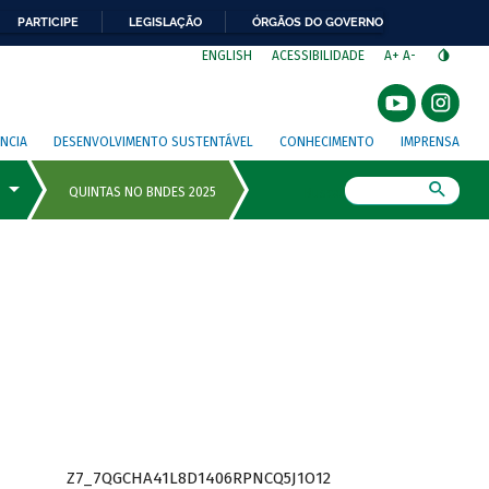
PARTICIPE
LEGISLAÇÃO
ÓRGÃOS DO GOVERNO
⁣
ENGLISH
ACESSIBILIDADE
A+
A-
NCIA
DESENVOLVIMENTO SUSTENTÁVEL
CONHECIMENTO
IMPRENSA
Busca
Z7_7QGCHA41L8D1406RPNCQ5J1O12