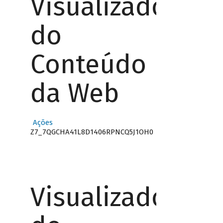
Visualizador
do
Conteúdo
da Web
Ações
Z7_7QGCHA41L8D1406RPNCQ5J1OH0
Visualizador