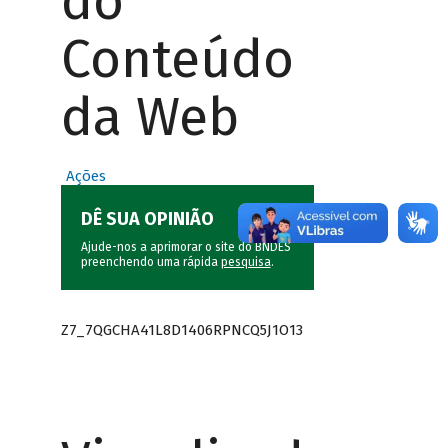
do
Conteúdo
da Web
Ações
DÊ SUA OPINIÃO
Ajude-nos a aprimorar o site do BNDES
preenchendo uma rápida
pesquisa
.
Z7_7QGCHA41L8D1406RPNCQ5J1O13