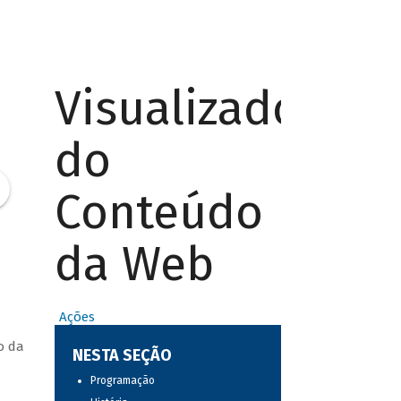
Visualizador
do
Conteúdo
da Web
Ações
o da
NESTA SEÇÃO
Programação