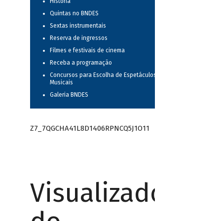
História
Quintas no BNDES
Sextas instrumentais
Reserva de ingressos
Filmes e festivais de cinema
Receba a programação
Concursos para Escolha de Espetáculos
Musicais
Galeria BNDES
Z7_7QGCHA41L8D1406RPNCQ5J1O11
Visualizador