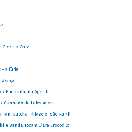
os
 Flor e a Cruz
- a fúria
Andança"
 / Encruzilhada Agreste
 / Cunhado de Lobisomem
or, Ian, Gutcha, Thiago e João Ramil
bé e Banda Tocam Clara Crocodilo