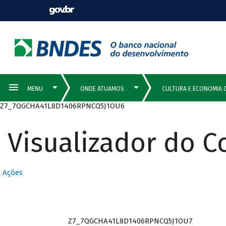
Z7_7QGCHA41L8D1406RPNCQ5J1OU6
Visualizador do 
Ações
Z7_7QGCHA41L8D1406RPNCQ5J1OU7