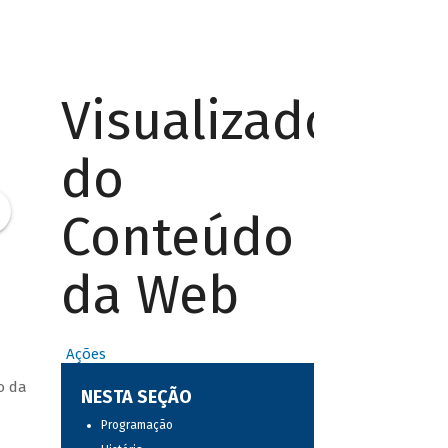
Visualizador
do
Conteúdo
da Web
Ações
o da
NESTA SEÇÃO
Programação