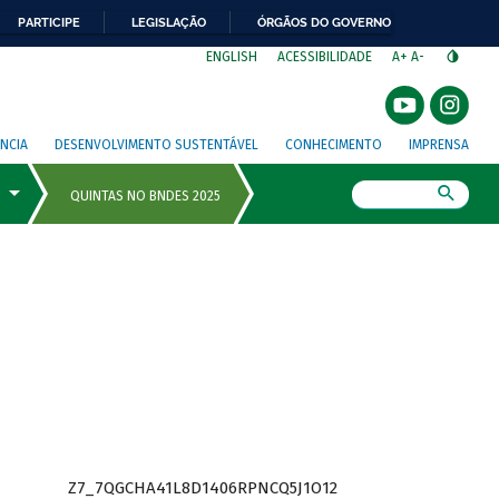
PARTICIPE
LEGISLAÇÃO
ÓRGÃOS DO GOVERNO
⁣
ENGLISH
ACESSIBILIDADE
A+
A-
NCIA
DESENVOLVIMENTO SUSTENTÁVEL
CONHECIMENTO
IMPRENSA
Busca
Z7_7QGCHA41L8D1406RPNCQ5J1O12