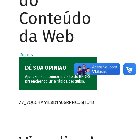
do
Conteúdo
da Web
Ações
DÊ SUA OPINIÃO
Ajude-nos a aprimorar o site do BNDES
preenchendo uma rápida
pesquisa
.
Z7_7QGCHA41L8D1406RPNCQ5J1O13