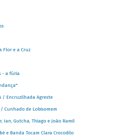
os
 Flor e a Cruz
- a fúria
Andança"
 / Encruzilhada Agreste
 / Cunhado de Lobisomem
or, Ian, Gutcha, Thiago e João Ramil
bé e Banda Tocam Clara Crocodilo