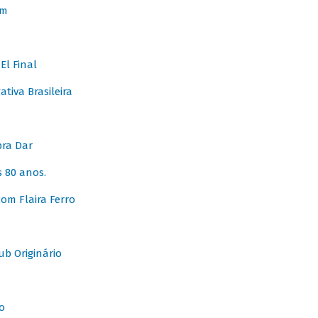
em
l Final
tiva Brasileira
pra Dar
 80 anos.
om Flaira Ferro
b Originário
o