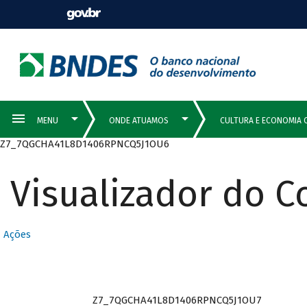
Z7_7QGCHA41L8D1406RPNCQ5J1OU6
Visualizador do 
Ações
Z7_7QGCHA41L8D1406RPNCQ5J1OU7