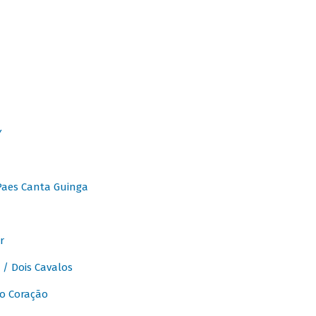
Y
Paes Canta Guinga
r
/ Dois Cavalos
o Coração