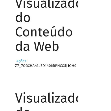
Visualizador
do
Conteúdo
da Web
Ações
Z7_7QGCHA41L8D1406RPNCQ5J1OH0
Visualizador