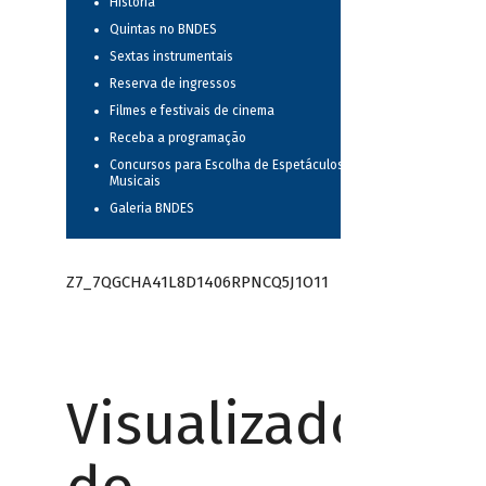
História
Quintas no BNDES
Sextas instrumentais
Reserva de ingressos
Filmes e festivais de cinema
Receba a programação
Concursos para Escolha de Espetáculos
Musicais
Galeria BNDES
Z7_7QGCHA41L8D1406RPNCQ5J1O11
Visualizador