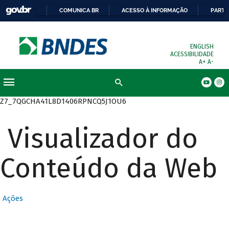
COMUNICA BR
ACESSO À INFORMAÇÃO
PARTI
ENGLISH
ACESSIBILIDADE
A+
A-
Busca
Z7_7QGCHA41L8D1406RPNCQ5J1OU6
Visualizador do
Conteúdo da Web
Ações