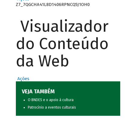
Z7_7QGCHA41L8D1406RPNCQ5J1OH0
Visualizador
do Conteúdo
da Web
Ações
VEJA TAMBÉM
O BNDES e o apoio à cultura
Patrocínio a eventos culturais