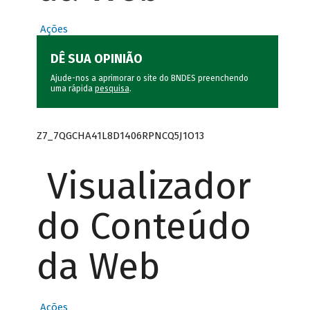
Ações
DÊ SUA OPINIÃO
Ajude-nos a aprimorar o site do BNDES preenchendo
uma rápida
pesquisa
.
Z7_7QGCHA41L8D1406RPNCQ5J1O13
Visualizador
do Conteúdo
da Web
Ações