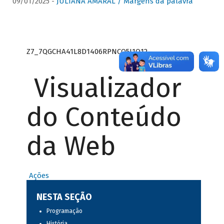
09/01/2025 -
JULIANA AMARAL / Margens da palavra
Z7_7QGCHA41L8D1406RPNCQ5J1O12
Visualizador
do Conteúdo
da Web
Ações
NESTA SEÇÃO
Programação
História