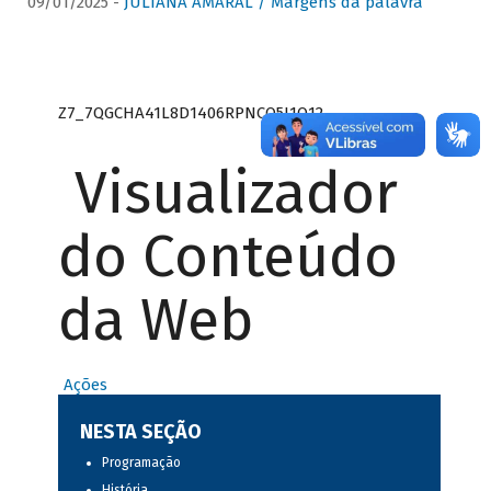
09/01/2025 -
JULIANA AMARAL / Margens da palavra
Z7_7QGCHA41L8D1406RPNCQ5J1O12
Visualizador
do Conteúdo
da Web
Ações
NESTA SEÇÃO
Programação
História