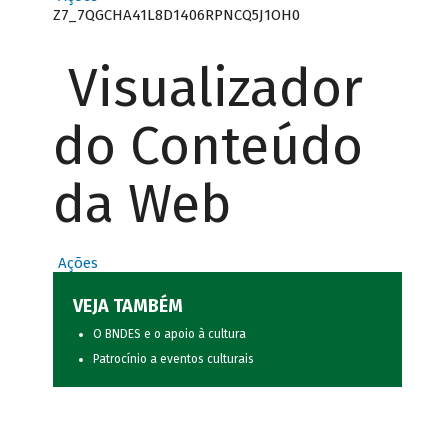
Z7_7QGCHA41L8D1406RPNCQ5J1OH0
Visualizador
do Conteúdo
da Web
Ações
VEJA TAMBÉM
O BNDES e o apoio à cultura
Patrocínio a eventos culturais