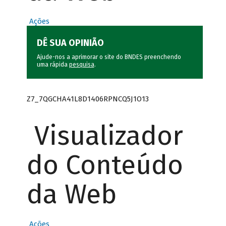
Ações
DÊ SUA OPINIÃO
Ajude-nos a aprimorar o site do BNDES preenchendo
uma rápida
pesquisa
.
Z7_7QGCHA41L8D1406RPNCQ5J1O13
Visualizador
do Conteúdo
da Web
Ações