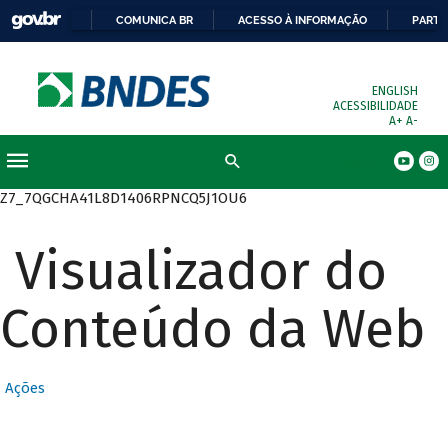
COMUNICA BR
ACESSO À INFORMAÇÃO
PARTI
ENGLISH
ACESSIBILIDADE
A+
A-
Busca
Z7_7QGCHA41L8D1406RPNCQ5J1OU6
Visualizador do
Conteúdo da Web
Ações