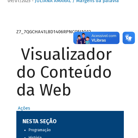
09/01/2025 -
JULIANA AMARAL / Margens da palavra
Z7_7QGCHA41L8D1406RPNCQ5J1O12
Visualizador
do Conteúdo
da Web
Ações
NESTA SEÇÃO
Programação
História