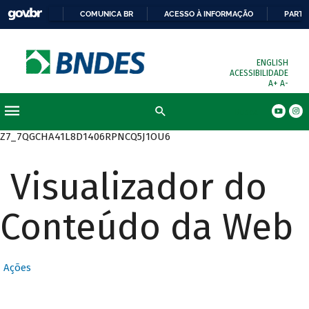
COMUNICA BR
ACESSO À INFORMAÇÃO
PARTI
ENGLISH
ACESSIBILIDADE
A+
A-
Busca
Z7_7QGCHA41L8D1406RPNCQ5J1OU6
Visualizador do
Conteúdo da Web
Ações