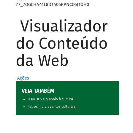
Z7_7QGCHA41L8D1406RPNCQ5J1OH0
Visualizador
do Conteúdo
da Web
Ações
VEJA TAMBÉM
O BNDES e o apoio à cultura
Patrocínio a eventos culturais