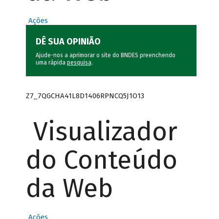
Ações
DÊ SUA OPINIÃO
Ajude-nos a aprimorar o site do BNDES preenchendo
uma rápida
pesquisa
.
Z7_7QGCHA41L8D1406RPNCQ5J1O13
Visualizador
do Conteúdo
da Web
Ações