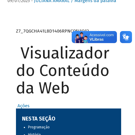
09/01/2025 -
JULIANA AMARAL / Margens da palavra
Z7_7QGCHA41L8D1406RPNCQ5J1O12
Visualizador
do Conteúdo
da Web
Ações
NESTA SEÇÃO
Programação
História