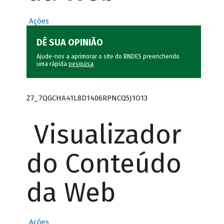
Ações
DÊ SUA OPINIÃO
Ajude-nos a aprimorar o site do BNDES preenchendo
uma rápida
pesquisa
.
Z7_7QGCHA41L8D1406RPNCQ5J1O13
Visualizador
do Conteúdo
da Web
Ações