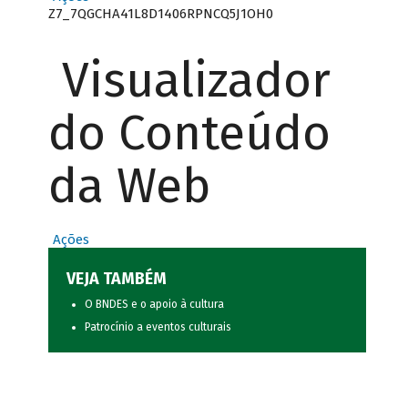
Z7_7QGCHA41L8D1406RPNCQ5J1OH0
Visualizador
do Conteúdo
da Web
Ações
VEJA TAMBÉM
O BNDES e o apoio à cultura
Patrocínio a eventos culturais