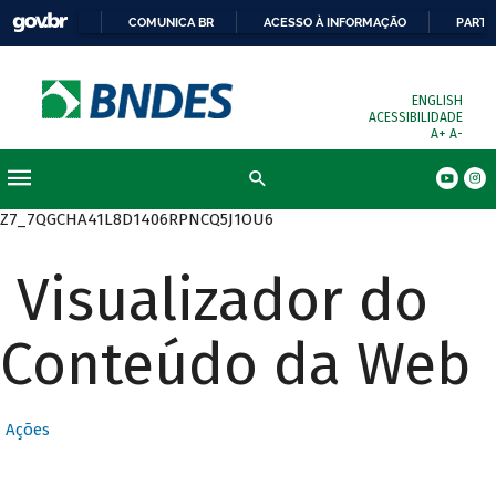
COMUNICA BR
ACESSO À INFORMAÇÃO
PARTI
ENGLISH
ACESSIBILIDADE
A+
A-
Busca
Z7_7QGCHA41L8D1406RPNCQ5J1OU6
Visualizador do
Conteúdo da Web
Ações