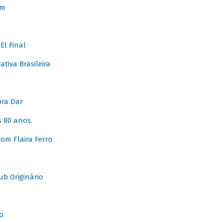
em
l Final
tiva Brasileira
pra Dar
 80 anos.
om Flaira Ferro
b Originário
o