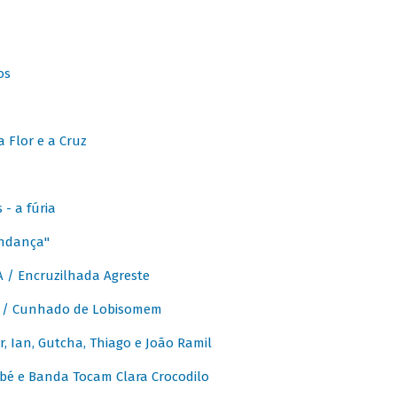
os
 Flor e a Cruz
- a fúria
Andança"
 / Encruzilhada Agreste
 / Cunhado de Lobisomem
or, Ian, Gutcha, Thiago e João Ramil
bé e Banda Tocam Clara Crocodilo