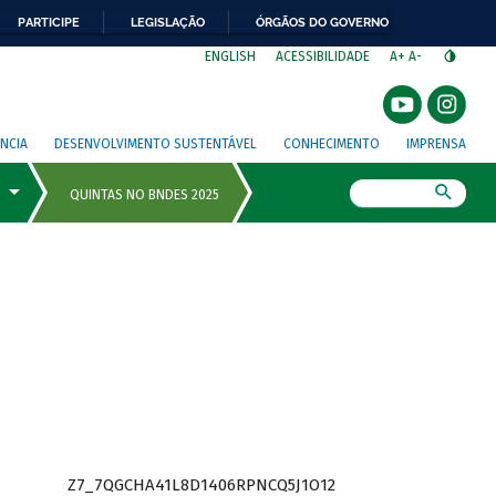
PARTICIPE
LEGISLAÇÃO
ÓRGÃOS DO GOVERNO
⁣
ENGLISH
ACESSIBILIDADE
A+
A-
NCIA
DESENVOLVIMENTO SUSTENTÁVEL
CONHECIMENTO
IMPRENSA
Busca
Z7_7QGCHA41L8D1406RPNCQ5J1O12