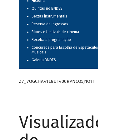
História
Quintas no BNDES
Sextas instrumentais
Reserva de ingressos
Filmes e festivais de cinema
Receba a programação
Concursos para Escolha de Espetáculos
Musicais
Galeria BNDES
Z7_7QGCHA41L8D1406RPNCQ5J1O11
Visualizador