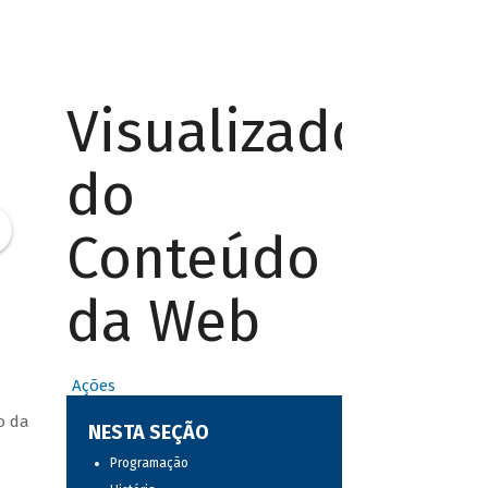
Visualizador
do
Conteúdo
da Web
Ações
o da
NESTA SEÇÃO
Programação