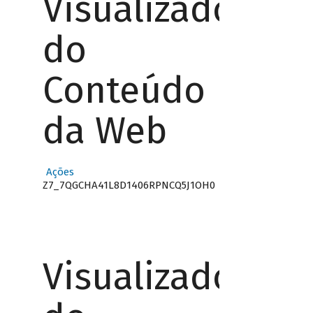
Visualizador
do
Conteúdo
da Web
Ações
Z7_7QGCHA41L8D1406RPNCQ5J1OH0
Visualizador