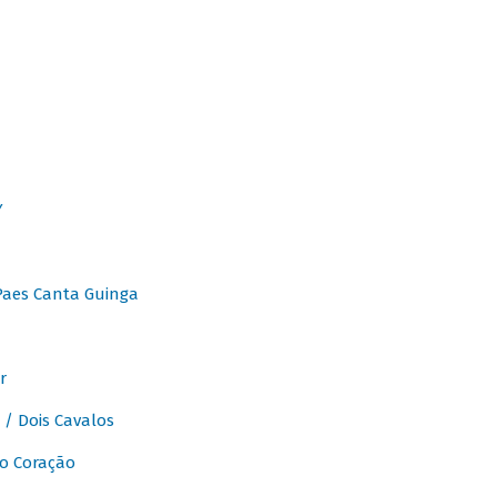
Y
Paes Canta Guinga
r
/ Dois Cavalos
o Coração