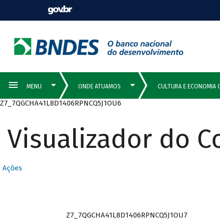
Z7_7QGCHA41L8D1406RPNCQ5J1OU6
Visualizador do 
Ações
Z7_7QGCHA41L8D1406RPNCQ5J1OU7