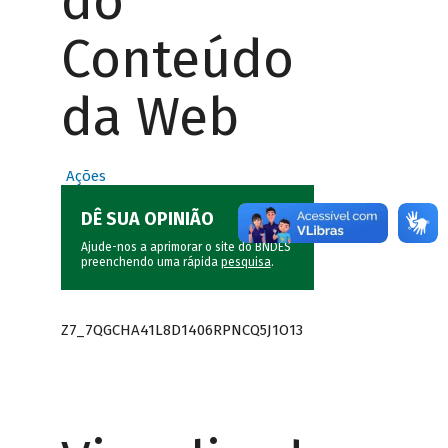
do
Conteúdo
da Web
Ações
DÊ SUA OPINIÃO
Ajude-nos a aprimorar o site do BNDES
preenchendo uma rápida
pesquisa
.
Z7_7QGCHA41L8D1406RPNCQ5J1O13