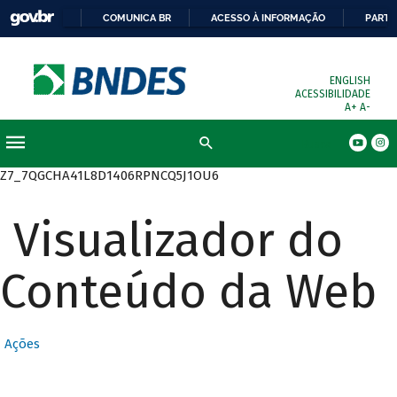
COMUNICA BR
ACESSO À INFORMAÇÃO
PARTI
ENGLISH
ACESSIBILIDADE
A+
A-
Busca
Z7_7QGCHA41L8D1406RPNCQ5J1OU6
Visualizador do
Conteúdo da Web
Ações