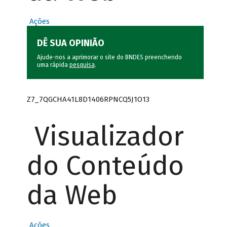
Ações
DÊ SUA OPINIÃO
Ajude-nos a aprimorar o site do BNDES preenchendo
uma rápida
pesquisa
.
Z7_7QGCHA41L8D1406RPNCQ5J1O13
Visualizador
do Conteúdo
da Web
Ações