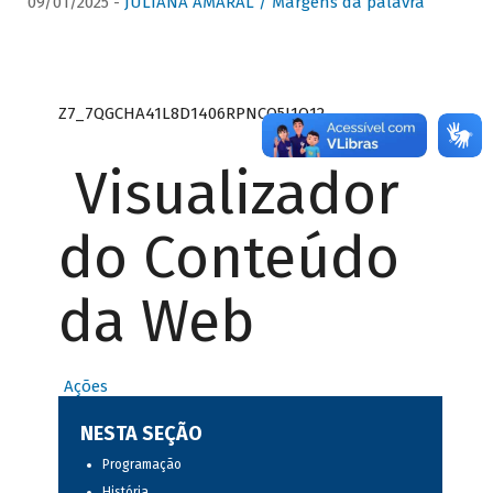
09/01/2025 -
JULIANA AMARAL / Margens da palavra
Z7_7QGCHA41L8D1406RPNCQ5J1O12
Visualizador
do Conteúdo
da Web
Ações
NESTA SEÇÃO
Programação
História