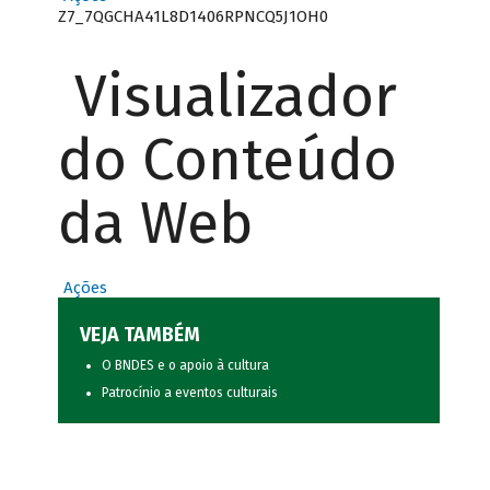
Z7_7QGCHA41L8D1406RPNCQ5J1OH0
Visualizador
do Conteúdo
da Web
Ações
VEJA TAMBÉM
O BNDES e o apoio à cultura
Patrocínio a eventos culturais