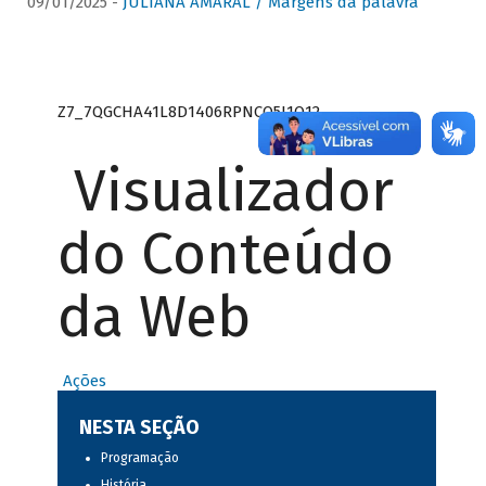
09/01/2025 -
JULIANA AMARAL / Margens da palavra
Z7_7QGCHA41L8D1406RPNCQ5J1O12
Visualizador
do Conteúdo
da Web
Ações
NESTA SEÇÃO
Programação
História