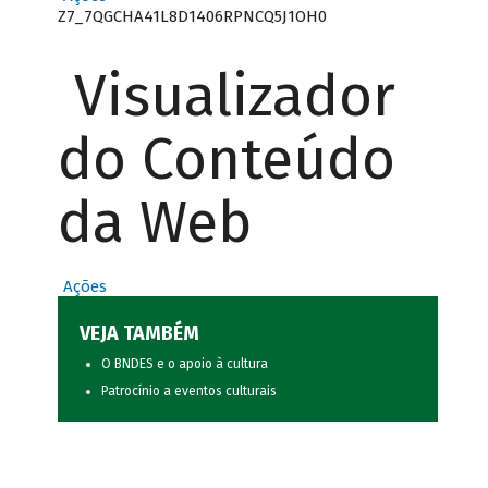
Z7_7QGCHA41L8D1406RPNCQ5J1OH0
Visualizador
do Conteúdo
da Web
Ações
VEJA TAMBÉM
O BNDES e o apoio à cultura
Patrocínio a eventos culturais