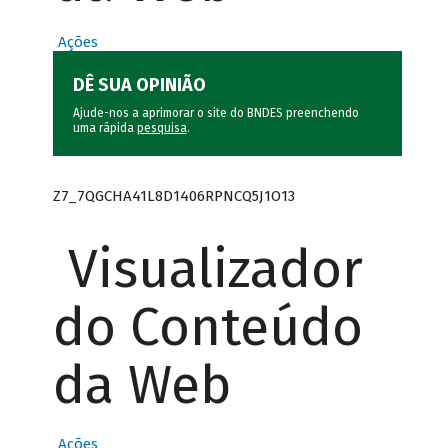
Ações
DÊ SUA OPINIÃO
Ajude-nos a aprimorar o site do BNDES preenchendo
uma rápida
pesquisa
.
Z7_7QGCHA41L8D1406RPNCQ5J1O13
Visualizador
do Conteúdo
da Web
Ações