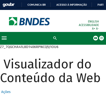
COMUNICA BR
ACESSO À INFORMAÇÃO
PARTI
ENGLISH
ACESSIBILIDADE
A+
A-
Busca
Z7_7QGCHA41L8D1406RPNCQ5J1OU6
Visualizador do
Conteúdo da Web
Ações