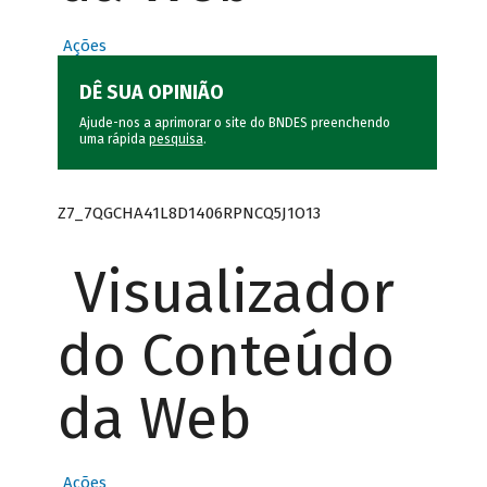
Ações
DÊ SUA OPINIÃO
Ajude-nos a aprimorar o site do BNDES preenchendo
uma rápida
pesquisa
.
Z7_7QGCHA41L8D1406RPNCQ5J1O13
Visualizador
do Conteúdo
da Web
Ações