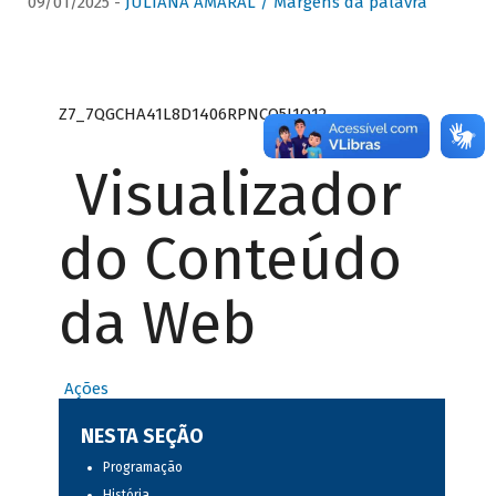
09/01/2025 -
JULIANA AMARAL / Margens da palavra
Z7_7QGCHA41L8D1406RPNCQ5J1O12
Visualizador
do Conteúdo
da Web
Ações
NESTA SEÇÃO
Programação
História