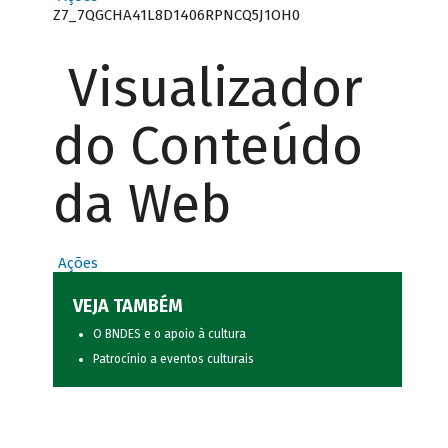
Z7_7QGCHA41L8D1406RPNCQ5J1OH0
Visualizador
do Conteúdo
da Web
Ações
VEJA TAMBÉM
O BNDES e o apoio à cultura
Patrocínio a eventos culturais