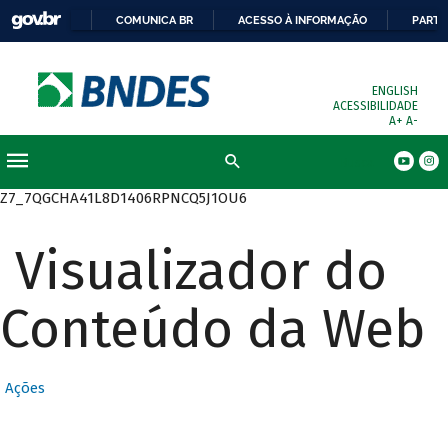
COMUNICA BR
ACESSO À INFORMAÇÃO
PARTI
ENGLISH
ACESSIBILIDADE
A+
A-
Busca
Z7_7QGCHA41L8D1406RPNCQ5J1OU6
Visualizador do
Conteúdo da Web
Ações