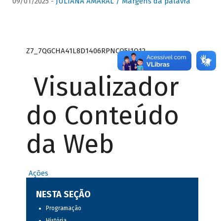
09/01/2025 -
JULIANA AMARAL / Margens da palavra
Z7_7QGCHA41L8D1406RPNCQ5J1O12
Visualizador
do Conteúdo
da Web
Ações
NESTA SEÇÃO
Programação
História