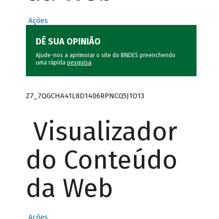
Ações
DÊ SUA OPINIÃO
Ajude-nos a aprimorar o site do BNDES preenchendo
uma rápida
pesquisa
.
Z7_7QGCHA41L8D1406RPNCQ5J1O13
Visualizador
do Conteúdo
da Web
Ações