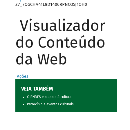
Z7_7QGCHA41L8D1406RPNCQ5J1OH0
Visualizador
do Conteúdo
da Web
Ações
VEJA TAMBÉM
O BNDES e o apoio à cultura
Patrocínio a eventos culturais