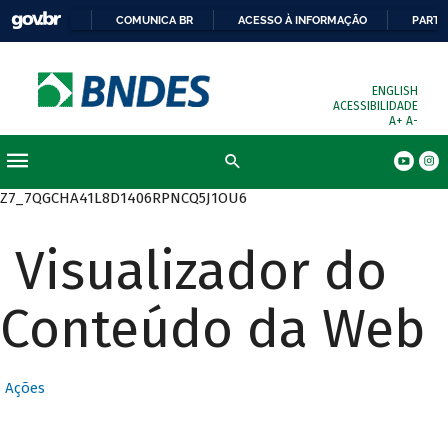
COMUNICA BR
ACESSO À INFORMAÇÃO
PARTI
ENGLISH
ACESSIBILIDADE
A+
A-
Busca
Z7_7QGCHA41L8D1406RPNCQ5J1OU6
Visualizador do
Conteúdo da Web
Ações