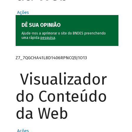
Ações
DÊ SUA OPINIÃO
Ajude-nos a aprimorar o site do BNDES preenchendo
uma rápida
pesquisa
.
Z7_7QGCHA41L8D1406RPNCQ5J1O13
Visualizador
do Conteúdo
da Web
Ações