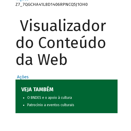
Z7_7QGCHA41L8D1406RPNCQ5J1OH0
Visualizador
do Conteúdo
da Web
Ações
VEJA TAMBÉM
O BNDES e o apoio à cultura
Patrocínio a eventos culturais