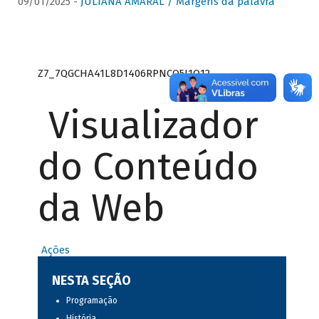
09/01/2025 -
JULIANA AMARAL / Margens da palavra
Z7_7QGCHA41L8D1406RPNCQ5J1O12
Visualizador
do Conteúdo
da Web
Ações
NESTA SEÇÃO
Programação
História