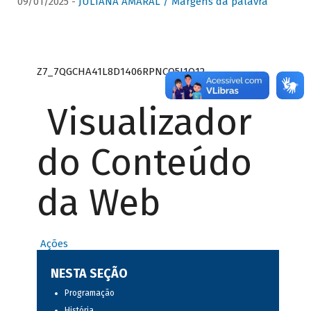
09/01/2025 -
JULIANA AMARAL / Margens da palavra
Z7_7QGCHA41L8D1406RPNCQ5J1O12
Visualizador
do Conteúdo
da Web
Ações
NESTA SEÇÃO
Programação
História