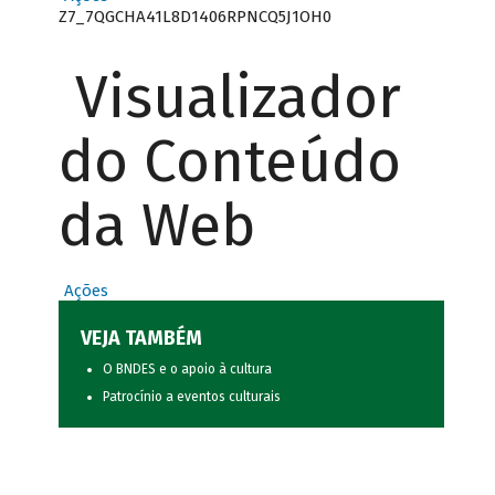
Z7_7QGCHA41L8D1406RPNCQ5J1OH0
Visualizador
do Conteúdo
da Web
Ações
VEJA TAMBÉM
O BNDES e o apoio à cultura
Patrocínio a eventos culturais