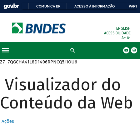
COMUNICA BR
ACESSO À INFORMAÇÃO
PARTI
ENGLISH
ACESSIBILIDADE
A+
A-
Busca
Z7_7QGCHA41L8D1406RPNCQ5J1OU6
Visualizador do
Conteúdo da Web
Ações