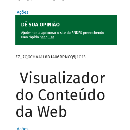
Ações
DÊ SUA OPINIÃO
Ajude-nos a aprimorar o site do BNDES preenchendo
uma rápida
pesquisa
.
Z7_7QGCHA41L8D1406RPNCQ5J1O13
Visualizador
do Conteúdo
da Web
Ações