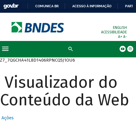
COMUNICA BR
ACESSO À INFORMAÇÃO
PARTI
ENGLISH
ACESSIBILIDADE
A+
A-
Busca
Z7_7QGCHA41L8D1406RPNCQ5J1OU6
Visualizador do
Conteúdo da Web
Ações