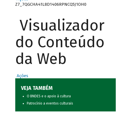
Z7_7QGCHA41L8D1406RPNCQ5J1OH0
Visualizador
do Conteúdo
da Web
Ações
VEJA TAMBÉM
O BNDES e o apoio à cultura
Patrocínio a eventos culturais