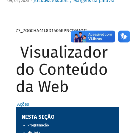
09/01/2025 -
JULIANA AMARAL / Margens da palavra
Z7_7QGCHA41L8D1406RPNCQ5J1O12
Visualizador
do Conteúdo
da Web
Ações
NESTA SEÇÃO
Programação
História