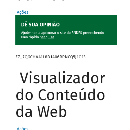
Ações
DÊ SUA OPINIÃO
Ajude-nos a aprimorar o site do BNDES preenchendo
uma rápida
pesquisa
.
Z7_7QGCHA41L8D1406RPNCQ5J1O13
Visualizador
do Conteúdo
da Web
Ações