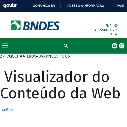
COMUNICA BR
ACESSO À INFORMAÇÃO
PARTI
ENGLISH
ACESSIBILIDADE
A+
A-
Busca
Z7_7QGCHA41L8D1406RPNCQ5J1OU6
Visualizador do
Conteúdo da Web
Ações