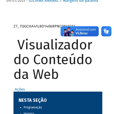
09/01/2025 -
JULIANA AMARAL / Margens da palavra
Z7_7QGCHA41L8D1406RPNCQ5J1O12
Visualizador
do Conteúdo
da Web
Ações
NESTA SEÇÃO
Programação
História