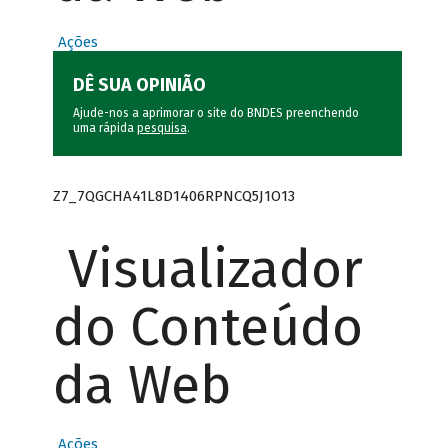
Ações
DÊ SUA OPINIÃO
Ajude-nos a aprimorar o site do BNDES preenchendo
uma rápida
pesquisa
.
Z7_7QGCHA41L8D1406RPNCQ5J1O13
Visualizador
do Conteúdo
da Web
Ações