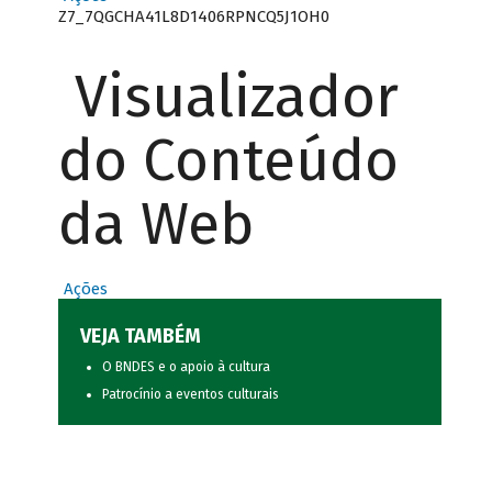
Z7_7QGCHA41L8D1406RPNCQ5J1OH0
Visualizador
do Conteúdo
da Web
Ações
VEJA TAMBÉM
O BNDES e o apoio à cultura
Patrocínio a eventos culturais