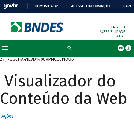
COMUNICA BR
ACESSO À INFORMAÇÃO
PARTI
ENGLISH
ACESSIBILIDADE
A+
A-
Busca
Z7_7QGCHA41L8D1406RPNCQ5J1OU6
Visualizador do
Conteúdo da Web
Ações