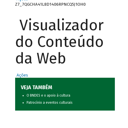
Z7_7QGCHA41L8D1406RPNCQ5J1OH0
Visualizador
do Conteúdo
da Web
Ações
VEJA TAMBÉM
O BNDES e o apoio à cultura
Patrocínio a eventos culturais