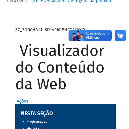
09/01/2025 -
JULIANA AMARAL / Margens da palavra
Z7_7QGCHA41L8D1406RPNCQ5J1O12
Visualizador
do Conteúdo
da Web
Ações
NESTA SEÇÃO
Programação
História