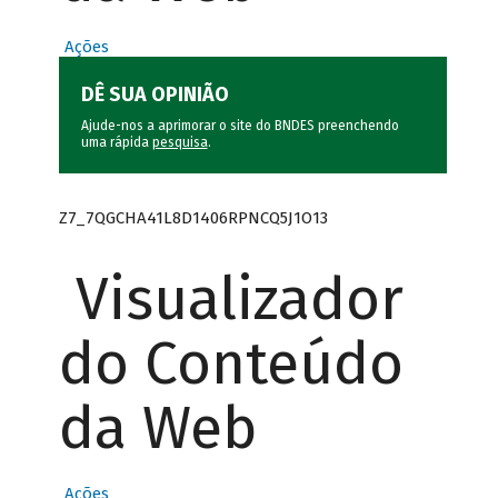
Ações
DÊ SUA OPINIÃO
Ajude-nos a aprimorar o site do BNDES preenchendo
uma rápida
pesquisa
.
Z7_7QGCHA41L8D1406RPNCQ5J1O13
Visualizador
do Conteúdo
da Web
Ações