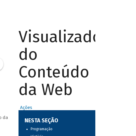
Visualizador
do
Conteúdo
da Web
Ações
o da
NESTA SEÇÃO
Programação