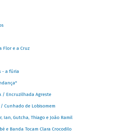
os
 Flor e a Cruz
- a fúria
Andança"
 / Encruzilhada Agreste
 / Cunhado de Lobisomem
or, Ian, Gutcha, Thiago e João Ramil
bé e Banda Tocam Clara Crocodilo