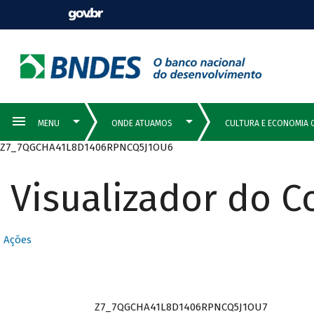
Z7_7QGCHA41L8D1406RPNCQ5J1OU6
Visualizador do 
Ações
Z7_7QGCHA41L8D1406RPNCQ5J1OU7