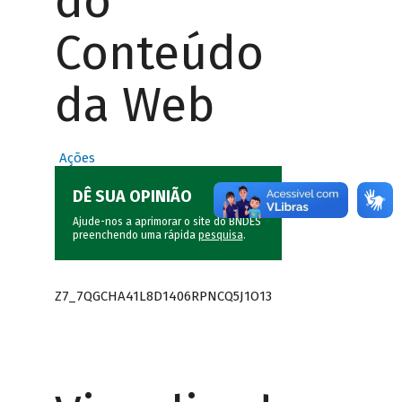
do
Conteúdo
da Web
Ações
DÊ SUA OPINIÃO
Ajude-nos a aprimorar o site do BNDES
preenchendo uma rápida
pesquisa
.
Z7_7QGCHA41L8D1406RPNCQ5J1O13