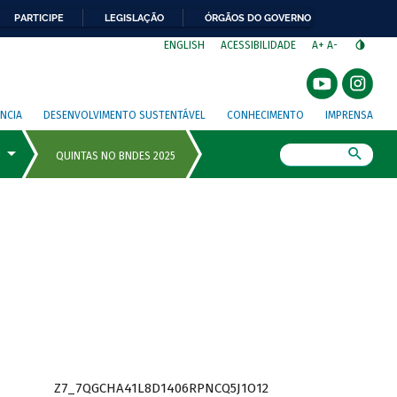
PARTICIPE
LEGISLAÇÃO
ÓRGÃOS DO GOVERNO
⁣
ENGLISH
ACESSIBILIDADE
A+
A-
NCIA
DESENVOLVIMENTO SUSTENTÁVEL
CONHECIMENTO
IMPRENSA
Busca
Z7_7QGCHA41L8D1406RPNCQ5J1O12