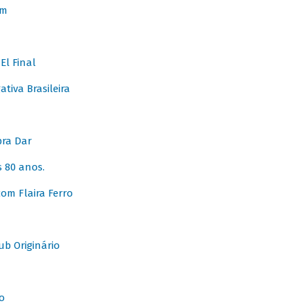
em
l Final
tiva Brasileira
pra Dar
 80 anos.
om Flaira Ferro
b Originário
o