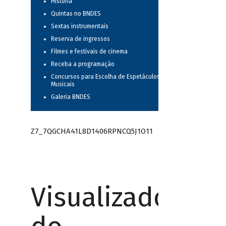
História
Quintas no BNDES
Sextas instrumentais
Reserva de ingressos
Filmes e festivais de cinema
Receba a programação
Concursos para Escolha de Espetáculos
Musicais
Galeria BNDES
Z7_7QGCHA41L8D1406RPNCQ5J1O11
Visualizador