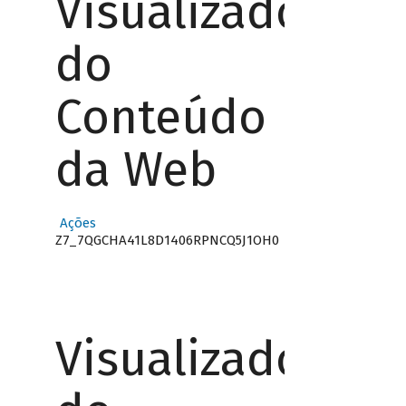
Visualizador
do
Conteúdo
da Web
Ações
Z7_7QGCHA41L8D1406RPNCQ5J1OH0
Visualizador