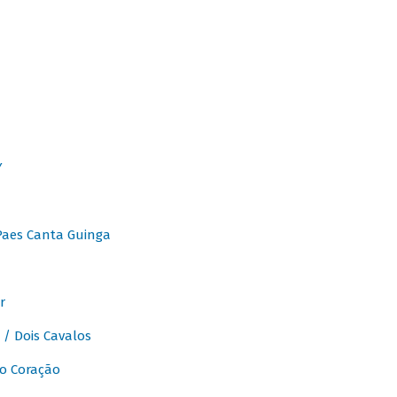
Y
Paes Canta Guinga
r
/ Dois Cavalos
o Coração