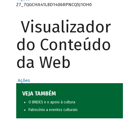
Z7_7QGCHA41L8D1406RPNCQ5J1OH0
Visualizador
do Conteúdo
da Web
Ações
VEJA TAMBÉM
O BNDES e o apoio à cultura
Patrocínio a eventos culturais