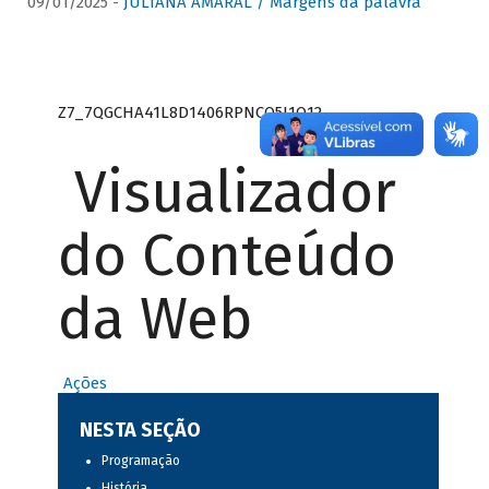
09/01/2025 -
JULIANA AMARAL / Margens da palavra
Z7_7QGCHA41L8D1406RPNCQ5J1O12
Visualizador
do Conteúdo
da Web
Ações
NESTA SEÇÃO
Programação
História