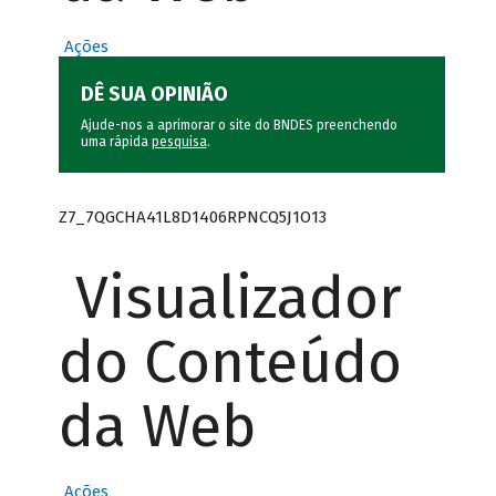
Ações
DÊ SUA OPINIÃO
Ajude-nos a aprimorar o site do BNDES preenchendo
uma rápida
pesquisa
.
Z7_7QGCHA41L8D1406RPNCQ5J1O13
Visualizador
do Conteúdo
da Web
Ações