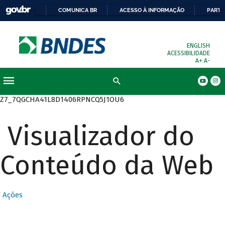
COMUNICA BR
ACESSO À INFORMAÇÃO
PARTI
ENGLISH
ACESSIBILIDADE
A+
A-
Busca
Z7_7QGCHA41L8D1406RPNCQ5J1OU6
Visualizador do
Conteúdo da Web
Ações