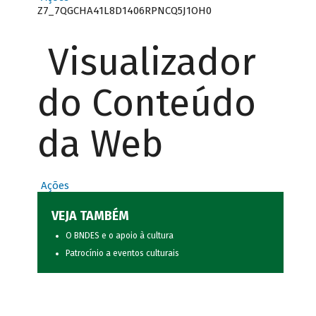
Z7_7QGCHA41L8D1406RPNCQ5J1OH0
Visualizador
do Conteúdo
da Web
Ações
VEJA TAMBÉM
O BNDES e o apoio à cultura
Patrocínio a eventos culturais