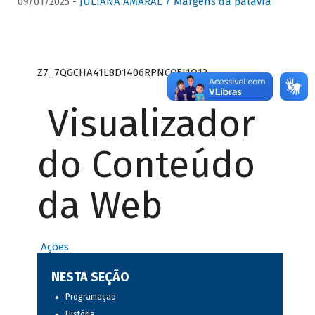
09/01/2025 -
JULIANA AMARAL / Margens da palavra
Z7_7QGCHA41L8D1406RPNCQ5J1O12
Visualizador
do Conteúdo
da Web
Ações
NESTA SEÇÃO
Programação
História