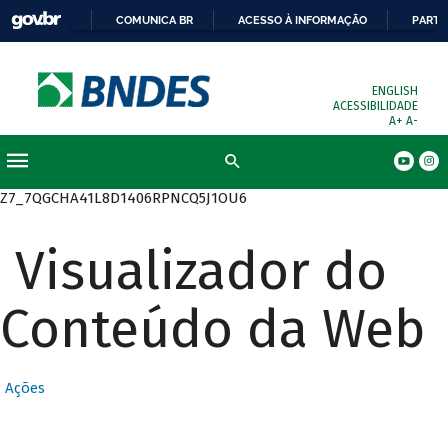
COMUNICA BR
ACESSO À INFORMAÇÃO
PARTI
ENGLISH
ACESSIBILIDADE
A+
A-
Busca
Z7_7QGCHA41L8D1406RPNCQ5J1OU6
Visualizador do
Conteúdo da Web
Ações