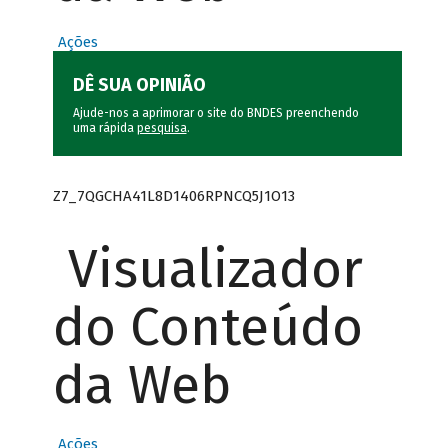
Ações
DÊ SUA OPINIÃO
Ajude-nos a aprimorar o site do BNDES preenchendo
uma rápida
pesquisa
.
Z7_7QGCHA41L8D1406RPNCQ5J1O13
Visualizador
do Conteúdo
da Web
Ações