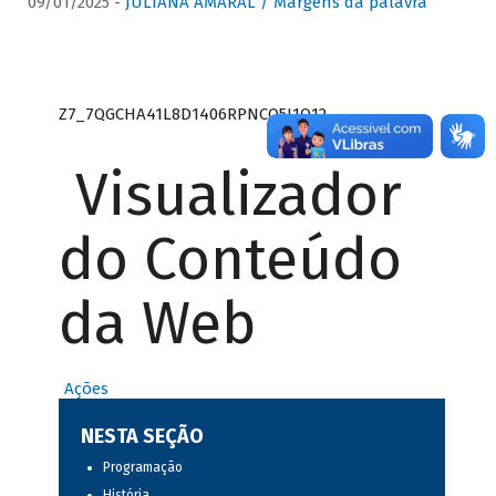
09/01/2025 -
JULIANA AMARAL / Margens da palavra
Z7_7QGCHA41L8D1406RPNCQ5J1O12
Visualizador
do Conteúdo
da Web
Ações
NESTA SEÇÃO
Programação
História