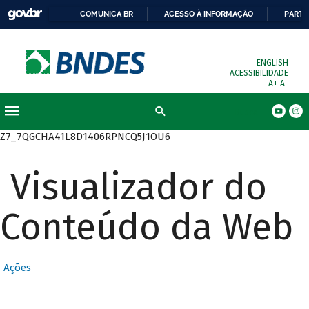
COMUNICA BR
ACESSO À INFORMAÇÃO
PARTI
ENGLISH
ACESSIBILIDADE
A+
A-
Busca
Z7_7QGCHA41L8D1406RPNCQ5J1OU6
Visualizador do
Conteúdo da Web
Ações