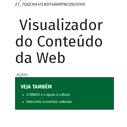
Z7_7QGCHA41L8D1406RPNCQ5J1OH0
Visualizador
do Conteúdo
da Web
Ações
VEJA TAMBÉM
O BNDES e o apoio à cultura
Patrocínio a eventos culturais