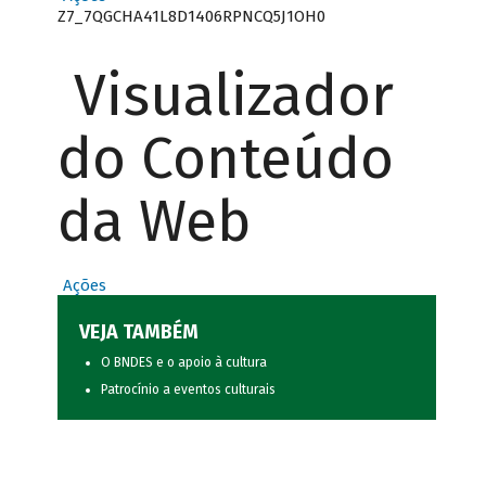
Z7_7QGCHA41L8D1406RPNCQ5J1OH0
Visualizador
do Conteúdo
da Web
Ações
VEJA TAMBÉM
O BNDES e o apoio à cultura
Patrocínio a eventos culturais