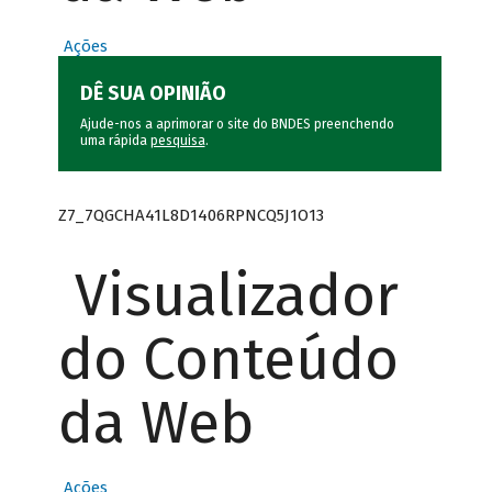
Ações
DÊ SUA OPINIÃO
Ajude-nos a aprimorar o site do BNDES preenchendo
uma rápida
pesquisa
.
Z7_7QGCHA41L8D1406RPNCQ5J1O13
Visualizador
do Conteúdo
da Web
Ações