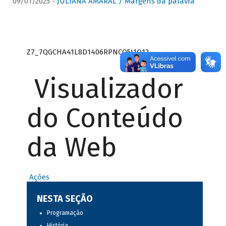
09/01/2025 -
JULIANA AMARAL / Margens da palavra
Z7_7QGCHA41L8D1406RPNCQ5J1O12
Visualizador
do Conteúdo
da Web
Ações
NESTA SEÇÃO
Programação
História