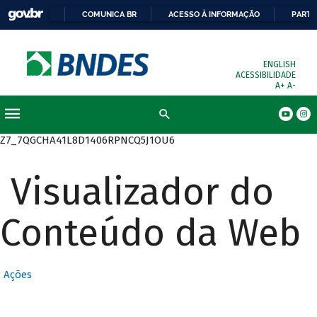
COMUNICA BR
ACESSO À INFORMAÇÃO
PARTI
ENGLISH
ACESSIBILIDADE
A+
A-
Busca
Z7_7QGCHA41L8D1406RPNCQ5J1OU6
Visualizador do
Conteúdo da Web
Ações