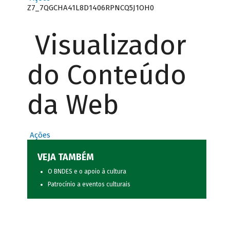
Z7_7QGCHA41L8D1406RPNCQ5J1OH0
Visualizador
do Conteúdo
da Web
Ações
VEJA TAMBÉM
O BNDES e o apoio à cultura
Patrocínio a eventos culturais