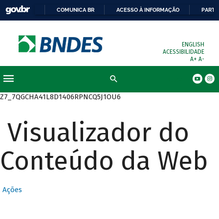
COMUNICA BR
ACESSO À INFORMAÇÃO
PARTI
ENGLISH
ACESSIBILIDADE
A+
A-
Busca
Z7_7QGCHA41L8D1406RPNCQ5J1OU6
Visualizador do
Conteúdo da Web
Ações