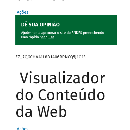
Ações
DÊ SUA OPINIÃO
Ajude-nos a aprimorar o site do BNDES preenchendo
uma rápida
pesquisa
.
Z7_7QGCHA41L8D1406RPNCQ5J1O13
Visualizador
do Conteúdo
da Web
Ações