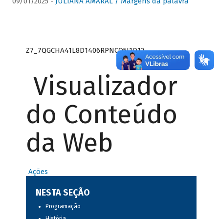
09/01/2025 -
JULIANA AMARAL / Margens da palavra
Z7_7QGCHA41L8D1406RPNCQ5J1O12
Visualizador
do Conteúdo
da Web
Ações
NESTA SEÇÃO
Programação
História