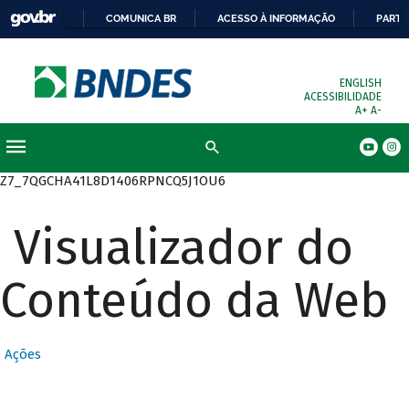
COMUNICA BR
ACESSO À INFORMAÇÃO
PARTI
ENGLISH
ACESSIBILIDADE
A+
A-
Busca
Z7_7QGCHA41L8D1406RPNCQ5J1OU6
Visualizador do
Conteúdo da Web
Ações