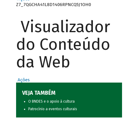
Z7_7QGCHA41L8D1406RPNCQ5J1OH0
Visualizador
do Conteúdo
da Web
Ações
VEJA TAMBÉM
O BNDES e o apoio à cultura
Patrocínio a eventos culturais