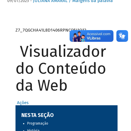
09/01/2025 -
JULIANA AMARAL / Margens da palavra
Z7_7QGCHA41L8D1406RPNCQ5J1O12
Visualizador
do Conteúdo
da Web
Ações
NESTA SEÇÃO
Programação
História