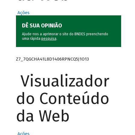
Ações
DÊ SUA OPINIÃO
Ajude-nos a aprimorar o site do BNDES preenchendo
uma rápida
pesquisa
.
Z7_7QGCHA41L8D1406RPNCQ5J1O13
Visualizador
do Conteúdo
da Web
Ações