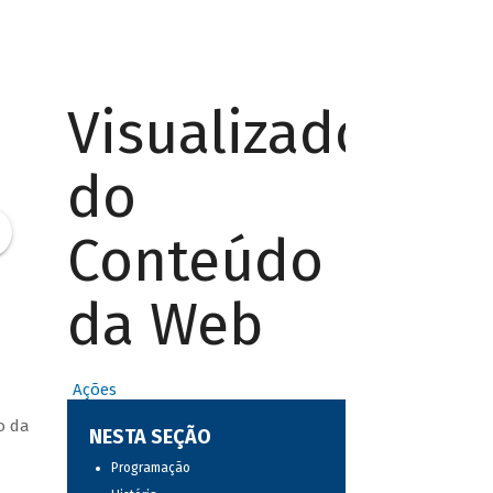
Visualizador
do
Conteúdo
da Web
Ações
o da
NESTA SEÇÃO
Programação