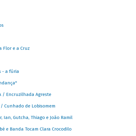
os
 Flor e a Cruz
- a fúria
Andança"
 / Encruzilhada Agreste
 / Cunhado de Lobisomem
or, Ian, Gutcha, Thiago e João Ramil
bé e Banda Tocam Clara Crocodilo