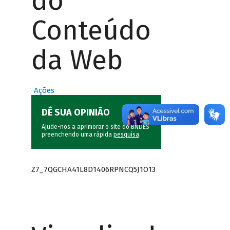
do
Conteúdo
da Web
Ações
DÊ SUA OPINIÃO
Ajude-nos a aprimorar o site do BNDES
preenchendo uma rápida
pesquisa
.
Z7_7QGCHA41L8D1406RPNCQ5J1O13