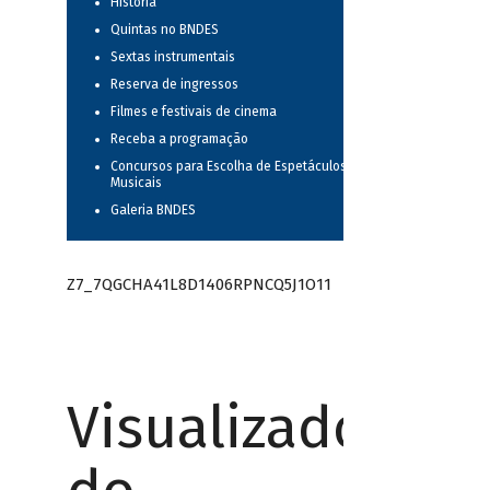
História
Quintas no BNDES
Sextas instrumentais
Reserva de ingressos
Filmes e festivais de cinema
Receba a programação
Concursos para Escolha de Espetáculos
Musicais
Galeria BNDES
Z7_7QGCHA41L8D1406RPNCQ5J1O11
Visualizador