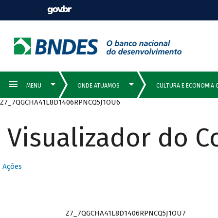
Z7_7QGCHA41L8D1406RPNCQ5J1OU6
Visualizador do 
Ações
Z7_7QGCHA41L8D1406RPNCQ5J1OU7