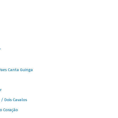
Y
Paes Canta Guinga
r
/ Dois Cavalos
o Coração