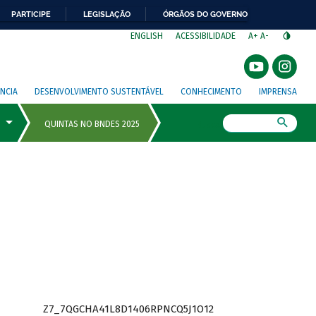
PARTICIPE
LEGISLAÇÃO
ÓRGÃOS DO GOVERNO
⁣
ENGLISH
ACESSIBILIDADE
A+
A-
NCIA
DESENVOLVIMENTO SUSTENTÁVEL
CONHECIMENTO
IMPRENSA
Busca
Z7_7QGCHA41L8D1406RPNCQ5J1O12