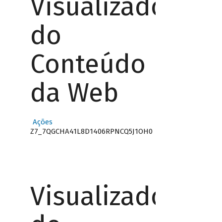
Visualizador
do
Conteúdo
da Web
Ações
Z7_7QGCHA41L8D1406RPNCQ5J1OH0
Visualizador