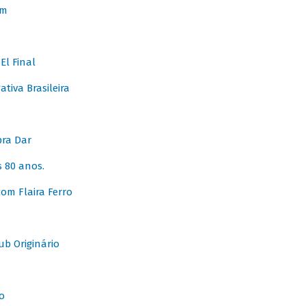
em
l Final
tiva Brasileira
pra Dar
 80 anos.
om Flaira Ferro
b Originário
o