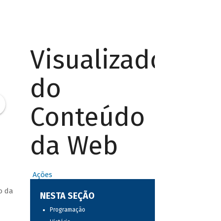
Visualizador
do
Conteúdo
da Web
Ações
o da
NESTA SEÇÃO
Programação