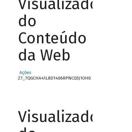
Visualizador
do
Conteúdo
da Web
Ações
Z7_7QGCHA41L8D1406RPNCQ5J1OH0
Visualizador