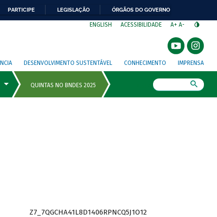
PARTICIPE
LEGISLAÇÃO
ÓRGÃOS DO GOVERNO
⁣
ENGLISH
ACESSIBILIDADE
A+
A-
NCIA
DESENVOLVIMENTO SUSTENTÁVEL
CONHECIMENTO
IMPRENSA
Busca
Z7_7QGCHA41L8D1406RPNCQ5J1O12