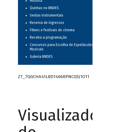
História
Quintas no BNDES
Sextas instrumentais
Reserva de ingressos
Filmes e festivais de cinema
Receba a programação
Concursos para Escolha de Espetáculos
Musicais
Galeria BNDES
Z7_7QGCHA41L8D1406RPNCQ5J1O11
Visualizador