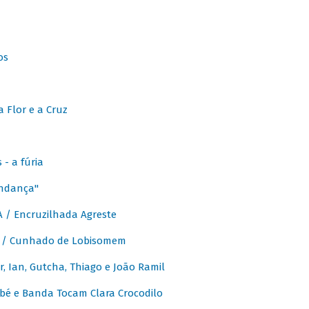
os
 Flor e a Cruz
- a fúria
Andança"
 / Encruzilhada Agreste
 / Cunhado de Lobisomem
or, Ian, Gutcha, Thiago e João Ramil
bé e Banda Tocam Clara Crocodilo