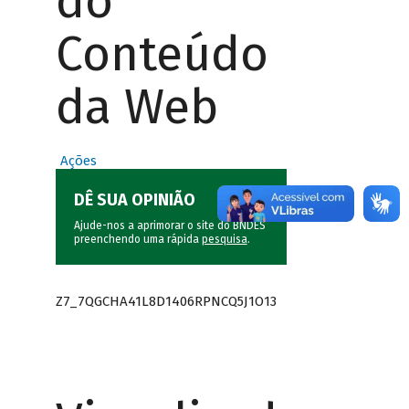
do
Conteúdo
da Web
Ações
DÊ SUA OPINIÃO
Ajude-nos a aprimorar o site do BNDES
preenchendo uma rápida
pesquisa
.
Z7_7QGCHA41L8D1406RPNCQ5J1O13