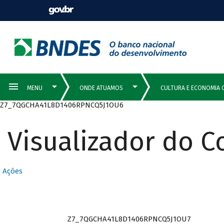
Z7_7QGCHA41L8D1406RPNCQ5J1OU6
Visualizador do 
Ações
Z7_7QGCHA41L8D1406RPNCQ5J1OU7