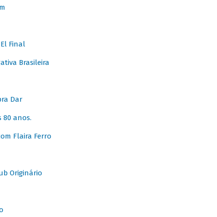
em
l Final
tiva Brasileira
pra Dar
 80 anos.
om Flaira Ferro
b Originário
o