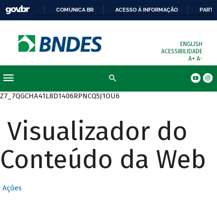
COMUNICA BR
ACESSO À INFORMAÇÃO
PARTI
ENGLISH
ACESSIBILIDADE
A+
A-
Busca
Z7_7QGCHA41L8D1406RPNCQ5J1OU6
Visualizador do
Conteúdo da Web
Ações