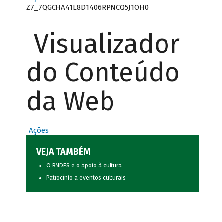
Z7_7QGCHA41L8D1406RPNCQ5J1OH0
Visualizador
do Conteúdo
da Web
Ações
VEJA TAMBÉM
O BNDES e o apoio à cultura
Patrocínio a eventos culturais