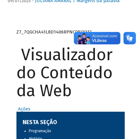
09/01/2025 -
JULIANA AMARAL / Margens da palavra
Z7_7QGCHA41L8D1406RPNCQ5J1O12
Visualizador
do Conteúdo
da Web
Ações
NESTA SEÇÃO
Programação
História