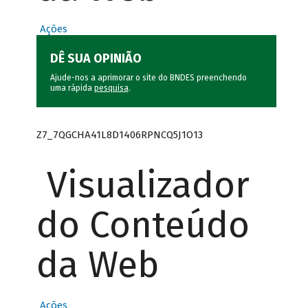
Ações
DÊ SUA OPINIÃO
Ajude-nos a aprimorar o site do BNDES preenchendo
uma rápida
pesquisa
.
Z7_7QGCHA41L8D1406RPNCQ5J1O13
Visualizador
do Conteúdo
da Web
Ações