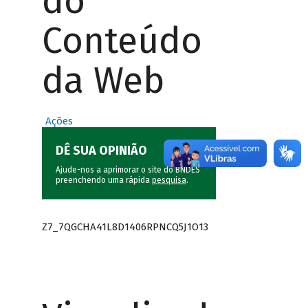
do
Conteúdo
da Web
Ações
DÊ SUA OPINIÃO
Ajude-nos a aprimorar o site do BNDES
preenchendo uma rápida
pesquisa
.
Z7_7QGCHA41L8D1406RPNCQ5J1O13