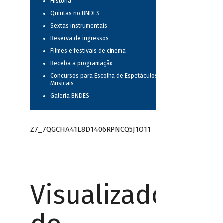
História
Quintas no BNDES
Sextas instrumentais
Reserva de ingressos
Filmes e festivais de cinema
Receba a programação
Concursos para Escolha de Espetáculos
Musicais
Galeria BNDES
Z7_7QGCHA41L8D1406RPNCQ5J1O11
Visualizador