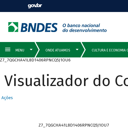
Z7_7QGCHA41L8D1406RPNCQ5J1OU6
Visualizador do 
Ações
Z7_7QGCHA41L8D1406RPNCQ5J1OU7