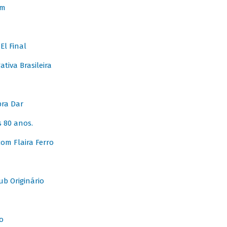
em
l Final
tiva Brasileira
pra Dar
 80 anos.
om Flaira Ferro
b Originário
o