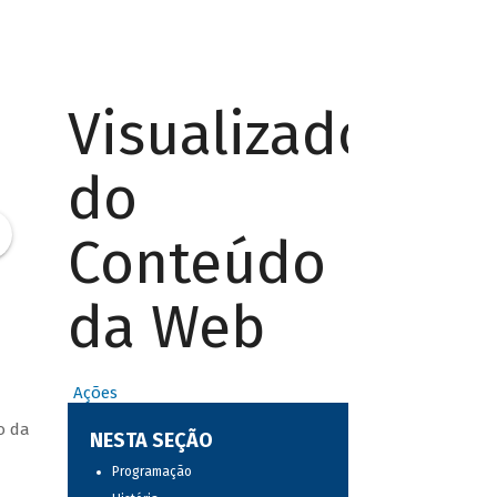
Visualizador
do
Conteúdo
da Web
Ações
o da
NESTA SEÇÃO
Programação