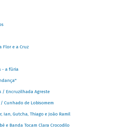
os
 Flor e a Cruz
- a fúria
Andança"
 / Encruzilhada Agreste
 / Cunhado de Lobisomem
or, Ian, Gutcha, Thiago e João Ramil
bé e Banda Tocam Clara Crocodilo