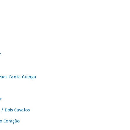
Y
Paes Canta Guinga
r
/ Dois Cavalos
o Coração