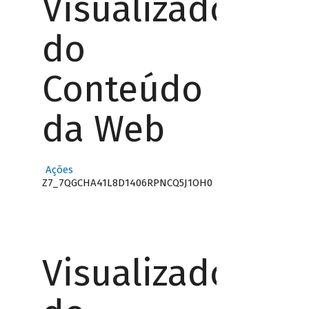
Visualizador
do
Conteúdo
da Web
Ações
Z7_7QGCHA41L8D1406RPNCQ5J1OH0
Visualizador