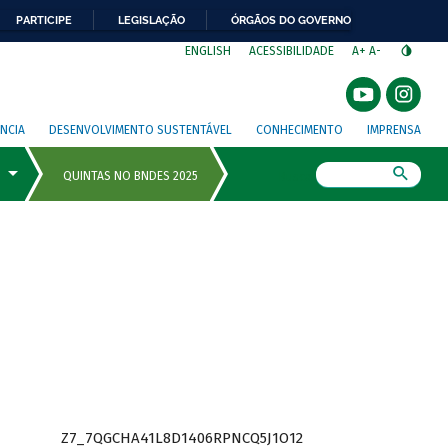
PARTICIPE
LEGISLAÇÃO
ÓRGÃOS DO GOVERNO
⁣
ENGLISH
ACESSIBILIDADE
A+
A-
NCIA
DESENVOLVIMENTO SUSTENTÁVEL
CONHECIMENTO
IMPRENSA
Busca
Z7_7QGCHA41L8D1406RPNCQ5J1O12