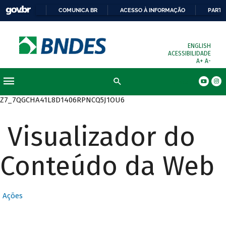
COMUNICA BR
ACESSO À INFORMAÇÃO
PARTI
ENGLISH
ACESSIBILIDADE
A+
A-
Busca
Z7_7QGCHA41L8D1406RPNCQ5J1OU6
Visualizador do
Conteúdo da Web
Ações