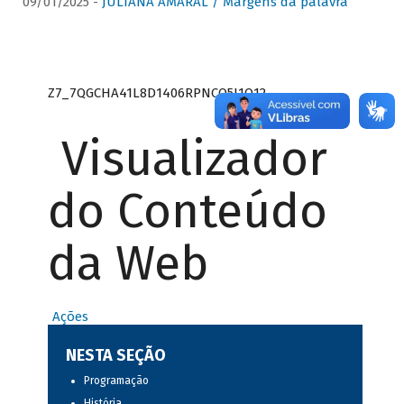
09/01/2025 -
JULIANA AMARAL / Margens da palavra
Z7_7QGCHA41L8D1406RPNCQ5J1O12
Visualizador
do Conteúdo
da Web
Ações
NESTA SEÇÃO
Programação
História