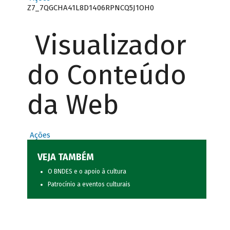
Z7_7QGCHA41L8D1406RPNCQ5J1OH0
Visualizador
do Conteúdo
da Web
Ações
VEJA TAMBÉM
O BNDES e o apoio à cultura
Patrocínio a eventos culturais