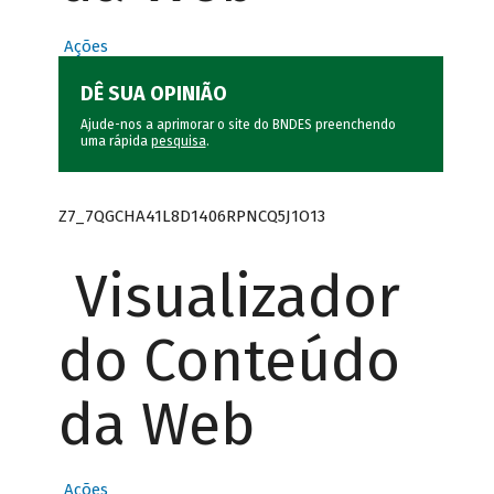
Ações
DÊ SUA OPINIÃO
Ajude-nos a aprimorar o site do BNDES preenchendo
uma rápida
pesquisa
.
Z7_7QGCHA41L8D1406RPNCQ5J1O13
Visualizador
do Conteúdo
da Web
Ações