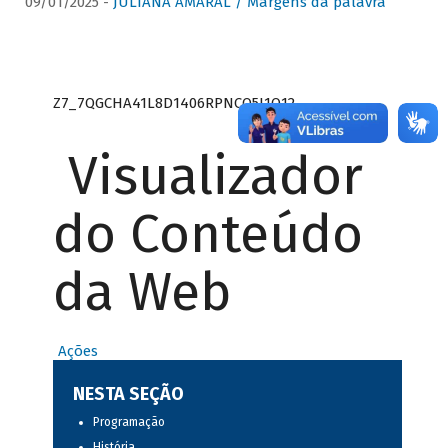
09/01/2025 -
JULIANA AMARAL / Margens da palavra
Z7_7QGCHA41L8D1406RPNCQ5J1O12
Visualizador
do Conteúdo
da Web
Ações
NESTA SEÇÃO
Programação
História