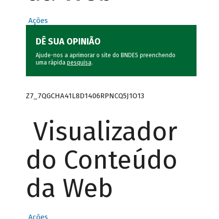
Ações
DÊ SUA OPINIÃO
Ajude-nos a aprimorar o site do BNDES preenchendo
uma rápida
pesquisa
.
Z7_7QGCHA41L8D1406RPNCQ5J1O13
Visualizador
do Conteúdo
da Web
Ações