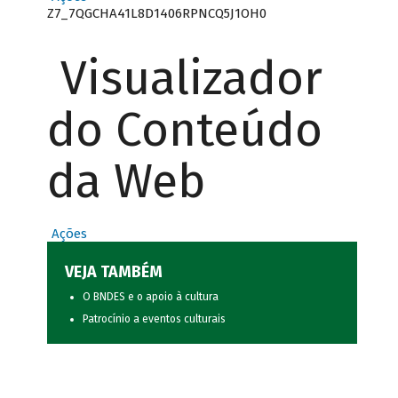
Z7_7QGCHA41L8D1406RPNCQ5J1OH0
Visualizador
do Conteúdo
da Web
Ações
VEJA TAMBÉM
O BNDES e o apoio à cultura
Patrocínio a eventos culturais