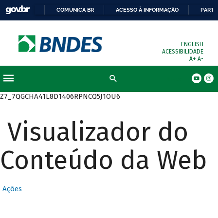
COMUNICA BR
ACESSO À INFORMAÇÃO
PARTI
ENGLISH
ACESSIBILIDADE
A+
A-
Busca
Z7_7QGCHA41L8D1406RPNCQ5J1OU6
Visualizador do
Conteúdo da Web
Ações