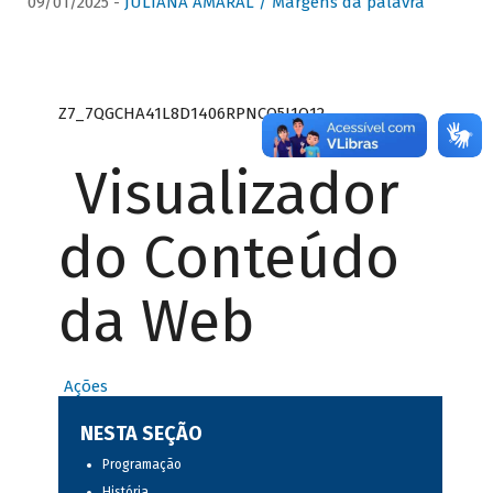
09/01/2025 -
JULIANA AMARAL / Margens da palavra
Z7_7QGCHA41L8D1406RPNCQ5J1O12
Visualizador
do Conteúdo
da Web
Ações
NESTA SEÇÃO
Programação
História