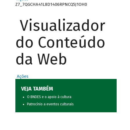
Z7_7QGCHA41L8D1406RPNCQ5J1OH0
Visualizador
do Conteúdo
da Web
Ações
VEJA TAMBÉM
O BNDES e o apoio à cultura
Patrocínio a eventos culturais