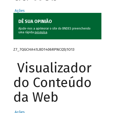
Ações
DÊ SUA OPINIÃO
Ajude-nos a aprimorar o site do BNDES preenchendo
uma rápida
pesquisa
.
Z7_7QGCHA41L8D1406RPNCQ5J1O13
Visualizador
do Conteúdo
da Web
Ações