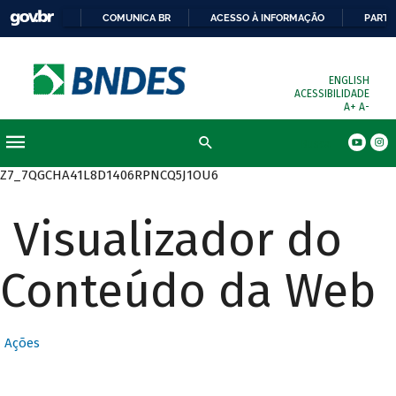
COMUNICA BR
ACESSO À INFORMAÇÃO
PARTI
ENGLISH
ACESSIBILIDADE
A+
A-
Busca
Z7_7QGCHA41L8D1406RPNCQ5J1OU6
Visualizador do
Conteúdo da Web
Ações