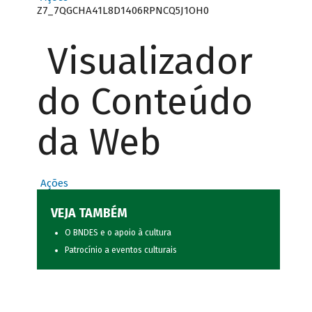
Z7_7QGCHA41L8D1406RPNCQ5J1OH0
Visualizador
do Conteúdo
da Web
Ações
VEJA TAMBÉM
O BNDES e o apoio à cultura
Patrocínio a eventos culturais