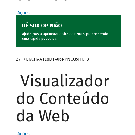
Ações
DÊ SUA OPINIÃO
Ajude-nos a aprimorar o site do BNDES preenchendo
uma rápida
pesquisa
.
Z7_7QGCHA41L8D1406RPNCQ5J1O13
Visualizador
do Conteúdo
da Web
Ações