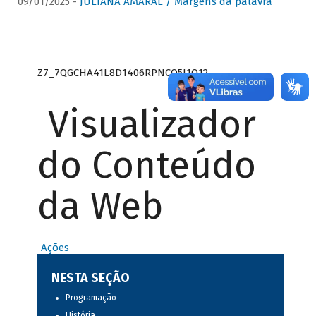
09/01/2025 -
JULIANA AMARAL / Margens da palavra
Z7_7QGCHA41L8D1406RPNCQ5J1O12
Visualizador
do Conteúdo
da Web
Ações
NESTA SEÇÃO
Programação
História