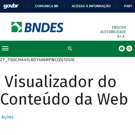
COMUNICA BR
ACESSO À INFORMAÇÃO
PARTI
ENGLISH
ACESSIBILIDADE
A+
A-
Busca
Z7_7QGCHA41L8D1406RPNCQ5J1OU6
Visualizador do
Conteúdo da Web
Ações