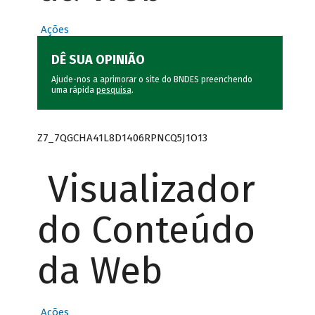
Ações
DÊ SUA OPINIÃO
Ajude-nos a aprimorar o site do BNDES preenchendo
uma rápida
pesquisa
.
Z7_7QGCHA41L8D1406RPNCQ5J1O13
Visualizador
do Conteúdo
da Web
Ações