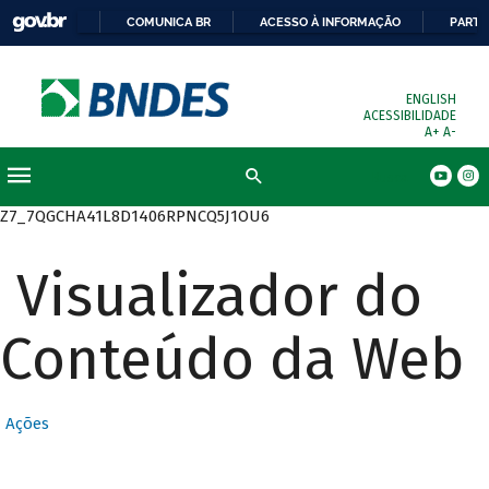
COMUNICA BR
ACESSO À INFORMAÇÃO
PARTI
ENGLISH
ACESSIBILIDADE
A+
A-
Busca
Z7_7QGCHA41L8D1406RPNCQ5J1OU6
Visualizador do
Conteúdo da Web
Ações