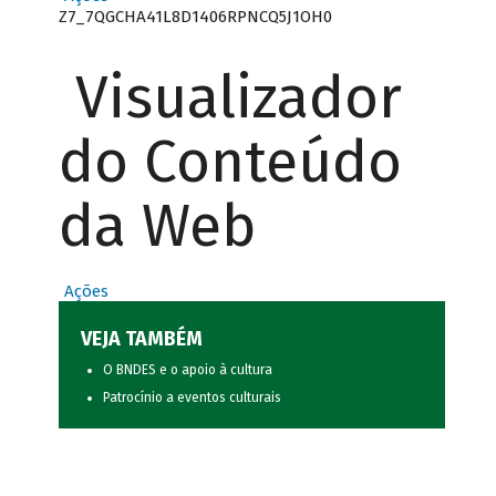
Z7_7QGCHA41L8D1406RPNCQ5J1OH0
Visualizador
do Conteúdo
da Web
Ações
VEJA TAMBÉM
O BNDES e o apoio à cultura
Patrocínio a eventos culturais