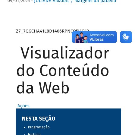
09/01/2025 -
JULIANA AMARAL / Margens da palavra
Z7_7QGCHA41L8D1406RPNCQ5J1O12
Visualizador
do Conteúdo
da Web
Ações
NESTA SEÇÃO
Programação
História