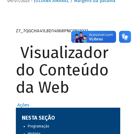
09/01/2025 -
JULIANA AMARAL / Margens da palavra
Z7_7QGCHA41L8D1406RPNCQ5J1O12
Visualizador
do Conteúdo
da Web
Ações
NESTA SEÇÃO
Programação
História