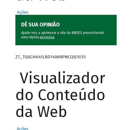
Ações
DÊ SUA OPINIÃO
Ajude-nos a aprimorar o site do BNDES preenchendo
uma rápida
pesquisa
.
Z7_7QGCHA41L8D1406RPNCQ5J1O13
Visualizador
do Conteúdo
da Web
Ações