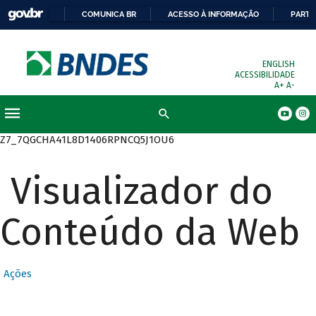
COMUNICA BR
ACESSO À INFORMAÇÃO
PARTI
ENGLISH
ACESSIBILIDADE
A+
A-
Busca
Z7_7QGCHA41L8D1406RPNCQ5J1OU6
Visualizador do
Conteúdo da Web
Ações