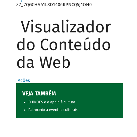
Z7_7QGCHA41L8D1406RPNCQ5J1OH0
Visualizador
do Conteúdo
da Web
Ações
VEJA TAMBÉM
O BNDES e o apoio à cultura
Patrocínio a eventos culturais