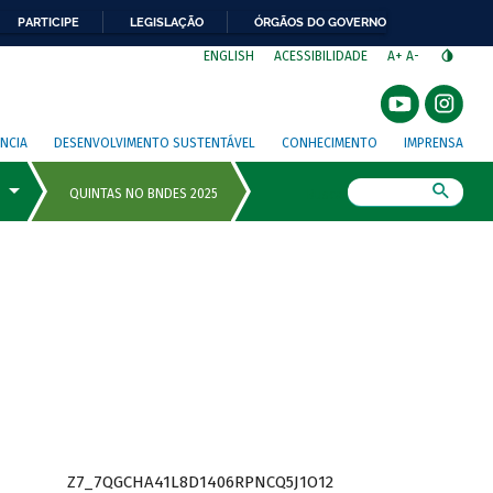
PARTICIPE
LEGISLAÇÃO
ÓRGÃOS DO GOVERNO
⁣
ENGLISH
ACESSIBILIDADE
A+
A-
NCIA
DESENVOLVIMENTO SUSTENTÁVEL
CONHECIMENTO
IMPRENSA
Busca
Z7_7QGCHA41L8D1406RPNCQ5J1O12