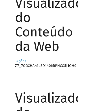
Visualizador
do
Conteúdo
da Web
Ações
Z7_7QGCHA41L8D1406RPNCQ5J1OH0
Visualizador