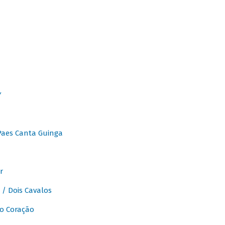
Y
Paes Canta Guinga
r
/ Dois Cavalos
o Coração