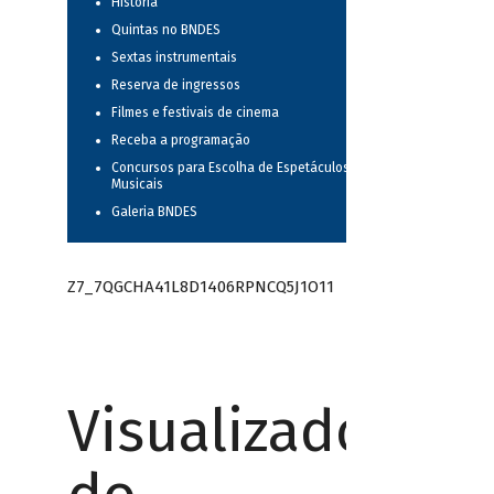
História
Quintas no BNDES
Sextas instrumentais
Reserva de ingressos
Filmes e festivais de cinema
Receba a programação
Concursos para Escolha de Espetáculos
Musicais
Galeria BNDES
Z7_7QGCHA41L8D1406RPNCQ5J1O11
Visualizador