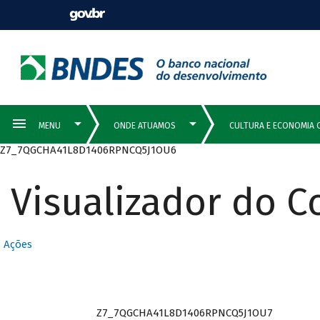
Z7_7QGCHA41L8D1406RPNCQ5J1OU6
Visualizador do 
Ações
Z7_7QGCHA41L8D1406RPNCQ5J1OU7