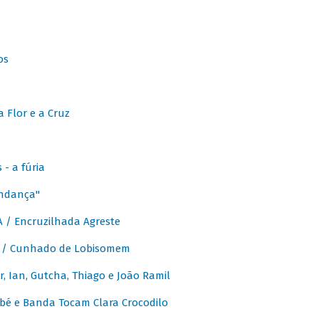
os
 Flor e a Cruz
- a fúria
Andança"
 / Encruzilhada Agreste
 / Cunhado de Lobisomem
or, Ian, Gutcha, Thiago e João Ramil
bé e Banda Tocam Clara Crocodilo