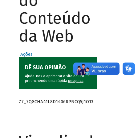
do
Conteúdo
da Web
Ações
DÊ SUA OPINIÃO
Ajude-nos a aprimorar o site do BNDES
preenchendo uma rápida
pesquisa
.
Z7_7QGCHA41L8D1406RPNCQ5J1O13