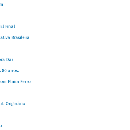
em
l Final
tiva Brasileira
pra Dar
 80 anos.
om Flaira Ferro
b Originário
o