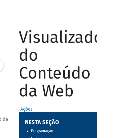
Visualizador
do
Conteúdo
da Web
Ações
o da
NESTA SEÇÃO
Programação