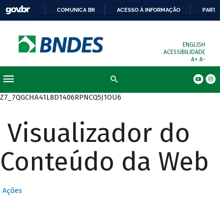
COMUNICA BR
ACESSO À INFORMAÇÃO
PARTI
ENGLISH
ACESSIBILIDADE
A+
A-
Busca
Z7_7QGCHA41L8D1406RPNCQ5J1OU6
Visualizador do
Conteúdo da Web
Ações