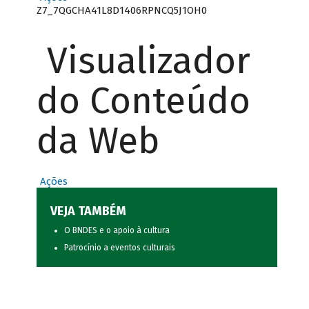
Z7_7QGCHA41L8D1406RPNCQ5J1OH0
Visualizador
do Conteúdo
da Web
Ações
VEJA TAMBÉM
O BNDES e o apoio à cultura
Patrocínio a eventos culturais