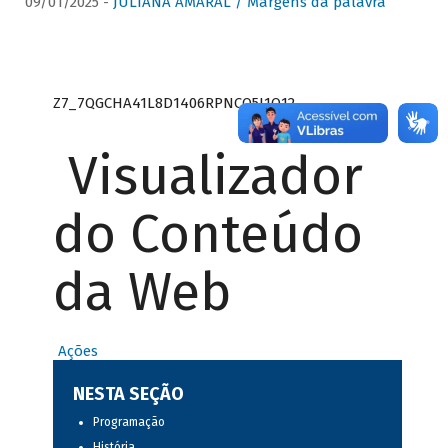
09/01/2025 -
JULIANA AMARAL / Margens da palavra
Z7_7QGCHA41L8D1406RPNCQ5J1O12
Visualizador
do Conteúdo
da Web
Ações
NESTA SEÇÃO
Programação
História