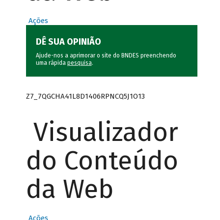
Ações
DÊ SUA OPINIÃO
Ajude-nos a aprimorar o site do BNDES preenchendo
uma rápida
pesquisa
.
Z7_7QGCHA41L8D1406RPNCQ5J1O13
Visualizador
do Conteúdo
da Web
Ações