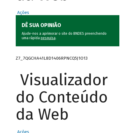
Ações
DÊ SUA OPINIÃO
Ajude-nos a aprimorar o site do BNDES preenchendo
uma rápida
pesquisa
.
Z7_7QGCHA41L8D1406RPNCQ5J1O13
Visualizador
do Conteúdo
da Web
Ações