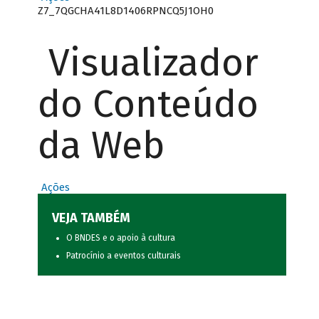
Z7_7QGCHA41L8D1406RPNCQ5J1OH0
Visualizador
do Conteúdo
da Web
Ações
VEJA TAMBÉM
O BNDES e o apoio à cultura
Patrocínio a eventos culturais