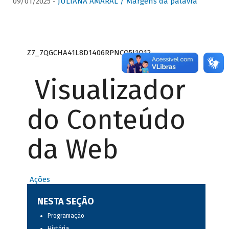
09/01/2025 -
JULIANA AMARAL / Margens da palavra
Z7_7QGCHA41L8D1406RPNCQ5J1O12
Visualizador
do Conteúdo
da Web
Ações
NESTA SEÇÃO
Programação
História