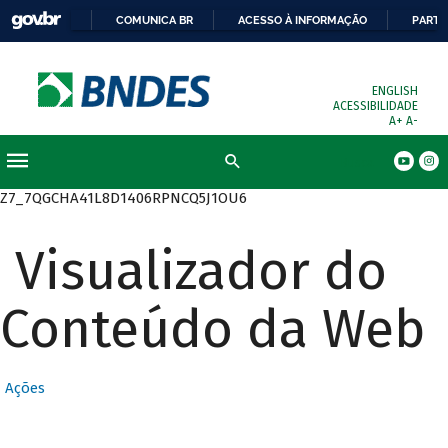
COMUNICA BR
ACESSO À INFORMAÇÃO
PARTI
ENGLISH
ACESSIBILIDADE
A+
A-
Busca
Z7_7QGCHA41L8D1406RPNCQ5J1OU6
Visualizador do
Conteúdo da Web
Ações