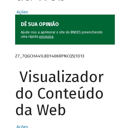
Ações
DÊ SUA OPINIÃO
Ajude-nos a aprimorar o site do BNDES preenchendo
uma rápida
pesquisa
.
Z7_7QGCHA41L8D1406RPNCQ5J1O13
Visualizador
do Conteúdo
da Web
Ações