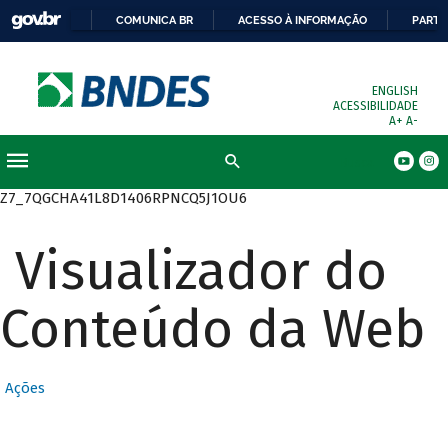
COMUNICA BR
ACESSO À INFORMAÇÃO
PARTI
ENGLISH
ACESSIBILIDADE
A+
A-
Busca
Z7_7QGCHA41L8D1406RPNCQ5J1OU6
Visualizador do
Conteúdo da Web
Ações