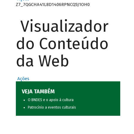
Z7_7QGCHA41L8D1406RPNCQ5J1OH0
Visualizador
do Conteúdo
da Web
Ações
VEJA TAMBÉM
O BNDES e o apoio à cultura
Patrocínio a eventos culturais