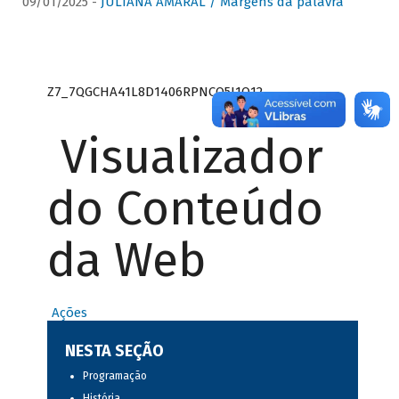
09/01/2025 -
JULIANA AMARAL / Margens da palavra
Z7_7QGCHA41L8D1406RPNCQ5J1O12
Visualizador
do Conteúdo
da Web
Ações
NESTA SEÇÃO
Programação
História