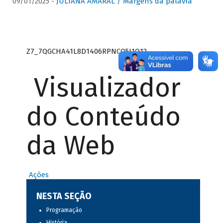
09/01/2025 -
JULIANA AMARAL / Margens da palavra
Z7_7QGCHA41L8D1406RPNCQ5J1O12
Visualizador
do Conteúdo
da Web
Ações
NESTA SEÇÃO
Programação
História