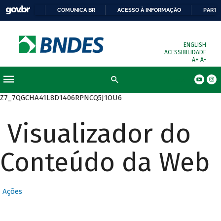
COMUNICA BR
ACESSO À INFORMAÇÃO
PARTI
ENGLISH
ACESSIBILIDADE
A+
A-
Busca
Z7_7QGCHA41L8D1406RPNCQ5J1OU6
Visualizador do
Conteúdo da Web
Ações