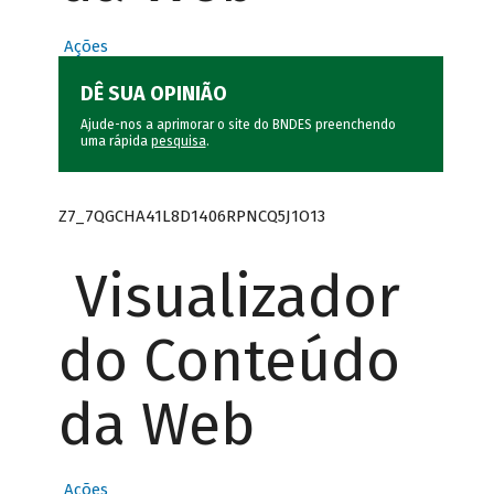
Ações
DÊ SUA OPINIÃO
Ajude-nos a aprimorar o site do BNDES preenchendo
uma rápida
pesquisa
.
Z7_7QGCHA41L8D1406RPNCQ5J1O13
Visualizador
do Conteúdo
da Web
Ações