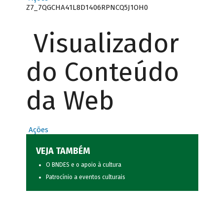
Z7_7QGCHA41L8D1406RPNCQ5J1OH0
Visualizador
do Conteúdo
da Web
Ações
VEJA TAMBÉM
O BNDES e o apoio à cultura
Patrocínio a eventos culturais