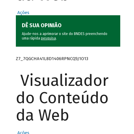
Ações
DÊ SUA OPINIÃO
Ajude-nos a aprimorar o site do BNDES preenchendo
uma rápida
pesquisa
.
Z7_7QGCHA41L8D1406RPNCQ5J1O13
Visualizador
do Conteúdo
da Web
Ações