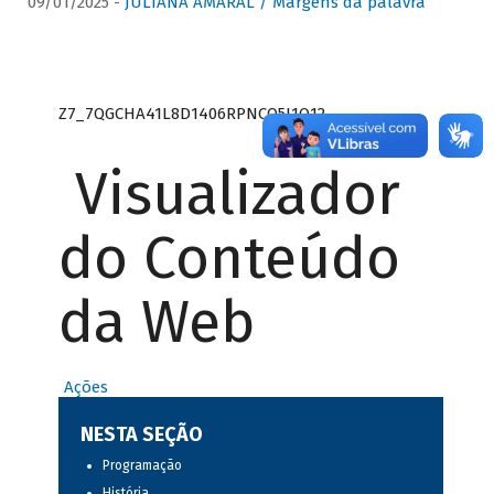
09/01/2025 -
JULIANA AMARAL / Margens da palavra
Z7_7QGCHA41L8D1406RPNCQ5J1O12
Visualizador
do Conteúdo
da Web
Ações
NESTA SEÇÃO
Programação
História