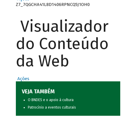
Z7_7QGCHA41L8D1406RPNCQ5J1OH0
Visualizador
do Conteúdo
da Web
Ações
VEJA TAMBÉM
O BNDES e o apoio à cultura
Patrocínio a eventos culturais