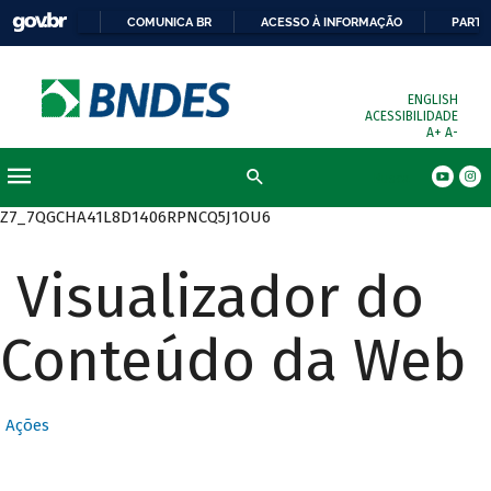
COMUNICA BR
ACESSO À INFORMAÇÃO
PARTI
ENGLISH
ACESSIBILIDADE
A+
A-
Busca
Z7_7QGCHA41L8D1406RPNCQ5J1OU6
Visualizador do
Conteúdo da Web
Ações