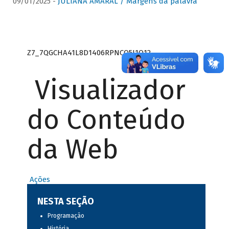
09/01/2025 -
JULIANA AMARAL / Margens da palavra
Z7_7QGCHA41L8D1406RPNCQ5J1O12
Visualizador
do Conteúdo
da Web
Ações
NESTA SEÇÃO
Programação
História