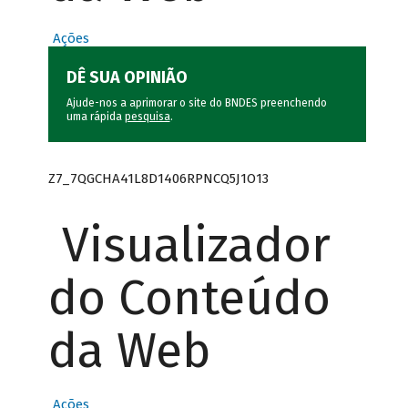
Ações
DÊ SUA OPINIÃO
Ajude-nos a aprimorar o site do BNDES preenchendo
uma rápida
pesquisa
.
Z7_7QGCHA41L8D1406RPNCQ5J1O13
Visualizador
do Conteúdo
da Web
Ações