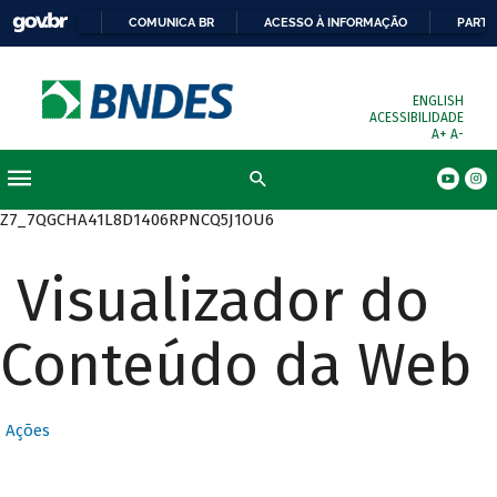
COMUNICA BR
ACESSO À INFORMAÇÃO
PARTI
ENGLISH
ACESSIBILIDADE
A+
A-
Busca
Z7_7QGCHA41L8D1406RPNCQ5J1OU6
Visualizador do
Conteúdo da Web
Ações