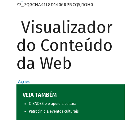
Z7_7QGCHA41L8D1406RPNCQ5J1OH0
Visualizador
do Conteúdo
da Web
Ações
VEJA TAMBÉM
O BNDES e o apoio à cultura
Patrocínio a eventos culturais