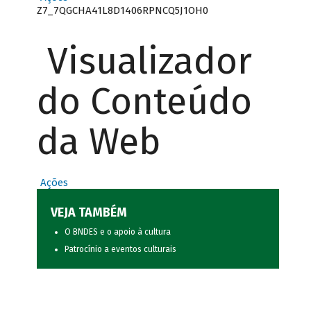
Z7_7QGCHA41L8D1406RPNCQ5J1OH0
Visualizador
do Conteúdo
da Web
Ações
VEJA TAMBÉM
O BNDES e o apoio à cultura
Patrocínio a eventos culturais