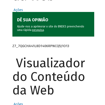
Ações
DÊ SUA OPINIÃO
Ajude-nos a aprimorar o site do BNDES preenchendo
uma rápida
pesquisa
.
Z7_7QGCHA41L8D1406RPNCQ5J1O13
Visualizador
do Conteúdo
da Web
Ações