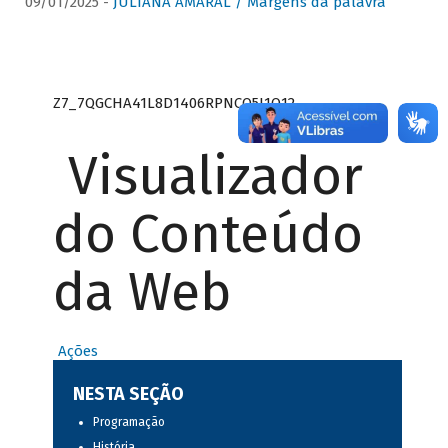
09/01/2025 -
JULIANA AMARAL / Margens da palavra
Z7_7QGCHA41L8D1406RPNCQ5J1O12
Visualizador
do Conteúdo
da Web
Ações
NESTA SEÇÃO
Programação
História