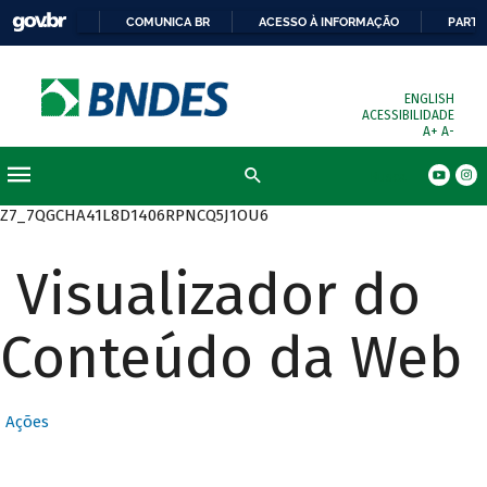
COMUNICA BR
ACESSO À INFORMAÇÃO
PARTI
ENGLISH
ACESSIBILIDADE
A+
A-
Busca
Z7_7QGCHA41L8D1406RPNCQ5J1OU6
Visualizador do
Conteúdo da Web
Ações