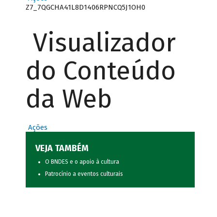
Z7_7QGCHA41L8D1406RPNCQ5J1OH0
Visualizador
do Conteúdo
da Web
Ações
VEJA TAMBÉM
O BNDES e o apoio à cultura
Patrocínio a eventos culturais