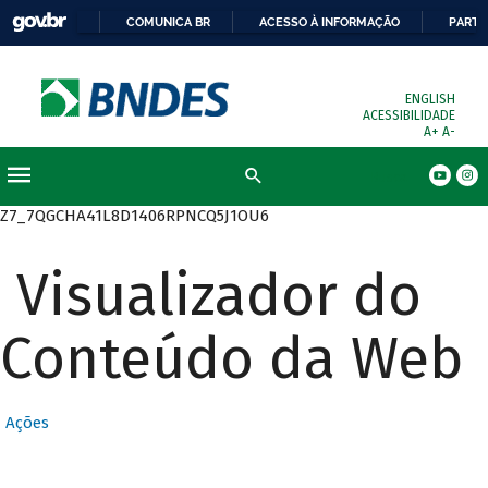
COMUNICA BR
ACESSO À INFORMAÇÃO
PARTI
ENGLISH
ACESSIBILIDADE
A+
A-
Busca
Z7_7QGCHA41L8D1406RPNCQ5J1OU6
Visualizador do
Conteúdo da Web
Ações