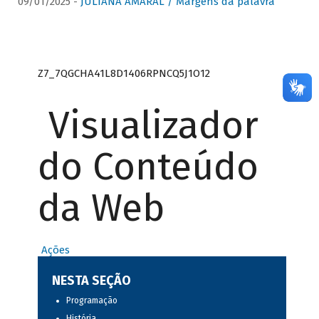
09/01/2025 -
JULIANA AMARAL / Margens da palavra
Z7_7QGCHA41L8D1406RPNCQ5J1O12
Visualizador
do Conteúdo
da Web
Ações
NESTA SEÇÃO
Programação
História