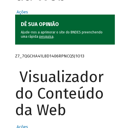
Ações
DÊ SUA OPINIÃO
Ajude-nos a aprimorar o site do BNDES preenchendo
uma rápida
pesquisa
.
Z7_7QGCHA41L8D1406RPNCQ5J1O13
Visualizador
do Conteúdo
da Web
Ações