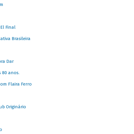
em
l Final
tiva Brasileira
pra Dar
 80 anos.
om Flaira Ferro
b Originário
o