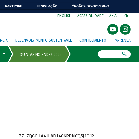
PARTICIPE
LEGISLAÇÃO
ÓRGÃOS DO GOVERNO
⁣
ENGLISH
ACESSIBILIDADE
A+
A-
NCIA
DESENVOLVIMENTO SUSTENTÁVEL
CONHECIMENTO
IMPRENSA
Busca
Z7_7QGCHA41L8D1406RPNCQ5J1O12