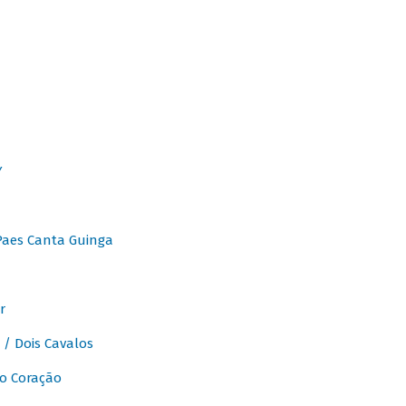
Y
Paes Canta Guinga
r
/ Dois Cavalos
o Coração