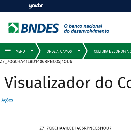
Z7_7QGCHA41L8D1406RPNCQ5J1OU6
Visualizador do 
Ações
Z7_7QGCHA41L8D1406RPNCQ5J1OU7