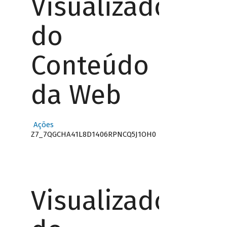
Visualizador
do
Conteúdo
da Web
Ações
Z7_7QGCHA41L8D1406RPNCQ5J1OH0
Visualizador