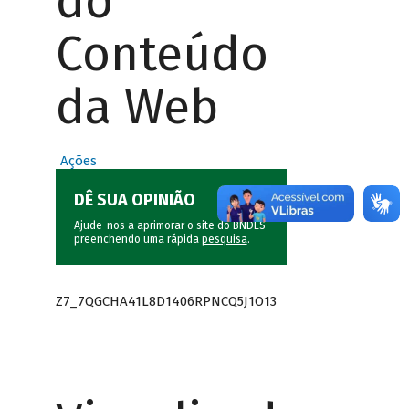
do
Conteúdo
da Web
Ações
DÊ SUA OPINIÃO
Ajude-nos a aprimorar o site do BNDES
preenchendo uma rápida
pesquisa
.
Z7_7QGCHA41L8D1406RPNCQ5J1O13