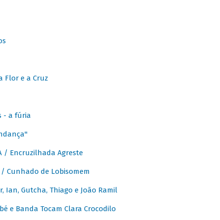
os
 Flor e a Cruz
- a fúria
Andança"
 / Encruzilhada Agreste
 / Cunhado de Lobisomem
or, Ian, Gutcha, Thiago e João Ramil
bé e Banda Tocam Clara Crocodilo