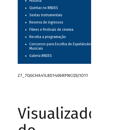
História
Quintas no BNDES
Sextas instrumentais
Reserva de ingressos
Filmes e festivais de cinema
Receba a programação
Concursos para Escolha de Espetáculos
Musicais
Galeria BNDES
Z7_7QGCHA41L8D1406RPNCQ5J1O11
Visualizador