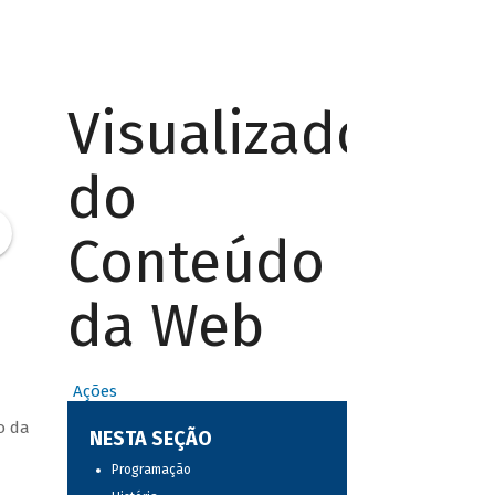
Visualizador
do
Conteúdo
da Web
Ações
o da
NESTA SEÇÃO
Programação