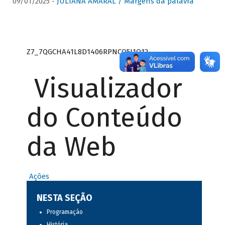
09/01/2025 -
JULIANA AMARAL / Margens da palavra
Z7_7QGCHA41L8D1406RPNCQ5J1O12
Visualizador
do Conteúdo
da Web
Ações
NESTA SEÇÃO
Programação
História