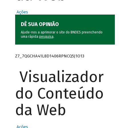
Ações
DÊ SUA OPINIÃO
Ajude-nos a aprimorar o site do BNDES preenchendo
uma rápida
pesquisa
.
Z7_7QGCHA41L8D1406RPNCQ5J1O13
Visualizador
do Conteúdo
da Web
Ações