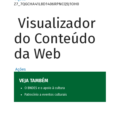
Z7_7QGCHA41L8D1406RPNCQ5J1OH0
Visualizador
do Conteúdo
da Web
Ações
VEJA TAMBÉM
O BNDES e o apoio à cultura
Patrocínio a eventos culturais