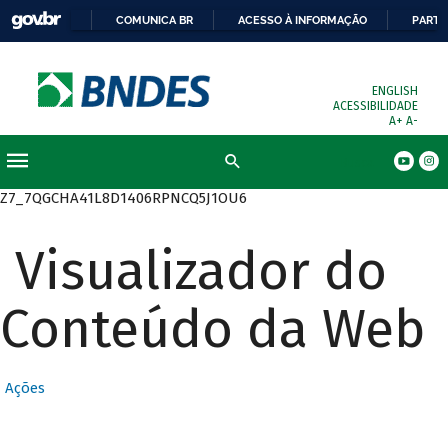
COMUNICA BR
ACESSO À INFORMAÇÃO
PARTI
ENGLISH
ACESSIBILIDADE
A+
A-
Busca
Z7_7QGCHA41L8D1406RPNCQ5J1OU6
Visualizador do
Conteúdo da Web
Ações